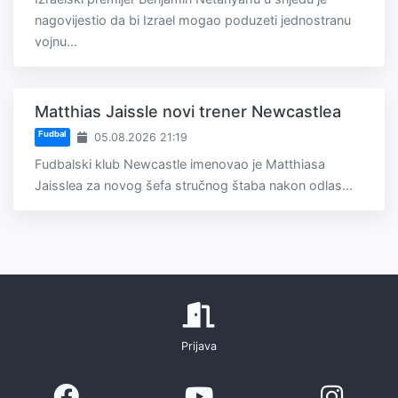
nagovijestio da bi Izrael mogao poduzeti jednostranu
vojnu...
Matthias Jaissle novi trener Newcastlea
Fudbal
05.08.2026 21:19
Fudbalski klub Newcastle imenovao je Matthiasa
Jaisslea za novog šefa stručnog štaba nakon odlas...
Prijava