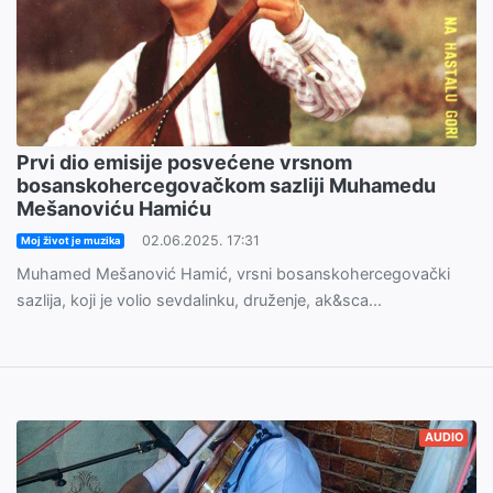
Prvi dio emisije posvećene vrsnom
bosanskohercegovačkom sazliji Muhamedu
Mešanoviću Hamiću
02.06.2025. 17:31
Moj život je muzika
Muhamed Mešanović Hamić, vrsni bosanskohercegovački
sazlija, koji je volio sevdalinku, druženje, ak&sca...
AUDIO