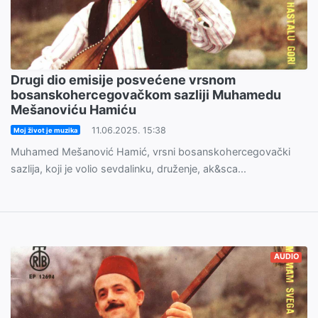
Drugi dio emisije posvećene vrsnom
bosanskohercegovačkom sazliji Muhamedu
Mešanoviću Hamiću
11.06.2025. 15:38
Moj život je muzika
Muhamed Mešanović Hamić, vrsni bosanskohercegovački
sazlija, koji je volio sevdalinku, druženje, ak&sca...
AUDIO