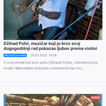
Džihad Polić, muzičar koji je kroz svoj
dugogodišnji rad pokazao ljubav prema violini
28.05.2025. 14:38
Moj život je muzika
U ovoj emisiji čuli smo priču Džihada Polića, violiniste koji je
svojim djelovanjem pokazao svestranost kao mu...
AUDIO