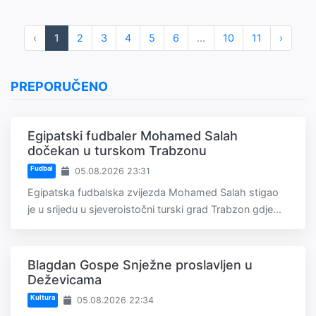
‹
1
2
3
4
5
6
...
10
11
›
PREPORUČENO
Egipatski fudbaler Mohamed Salah
dočekan u turskom Trabzonu
Fudbal
05.08.2026 23:31
Egipatska fudbalska zvijezda Mohamed Salah stigao
je u srijedu u sjeveroistočni turski grad Trabzon gdje...
Blagdan Gospe Snježne proslavljen u
Deževicama
Kultura
05.08.2026 22:34