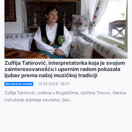
Zulfija Tahirović, interpretatorka koja je svojom
zainteresovanošću i upornim radom pokazala
ljubav prema našoj muzičkoj tradiciji
13.05.2025. 16:27
Moj život je muzika
Zulfija Tahirović, rođena u Bogatićima, opština Trnovo, članica
Udruženja ljubitelja sevdaha „Sev...