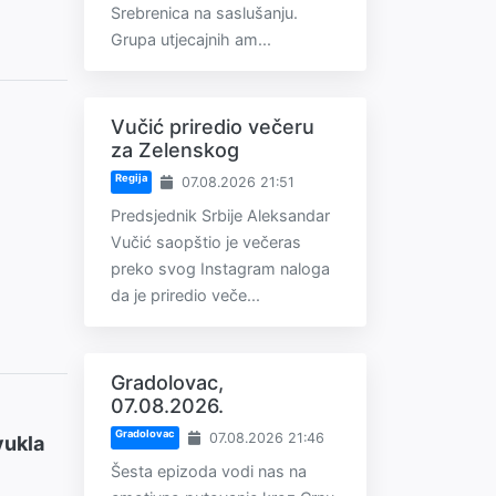
Srebrenica na saslušanju.
Grupa utjecajnih am...
Vučić priredio večeru
za Zelenskog
Regija
07.08.2026 21:51
Predsjednik Srbije Aleksandar
Vučić saopštio je večeras
preko svog Instagram naloga
da je priredio veče...
Gradolovac,
07.08.2026.
Gradolovac
07.08.2026 21:46
vukla
Šesta epizoda vodi nas na