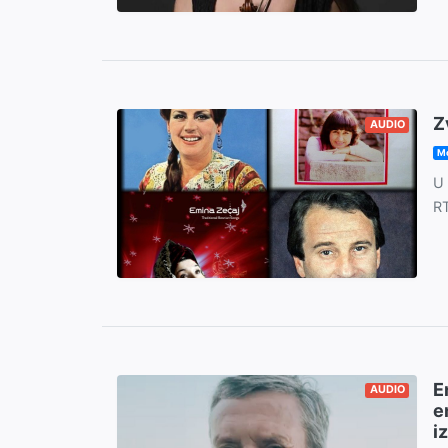
Z
AUDIO
Mo
U 
RT
E
AUDIO
e
i