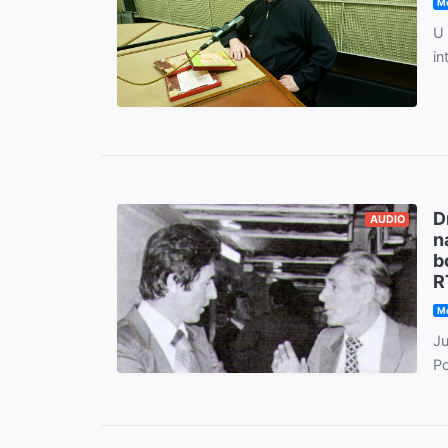
Mo
U 
in
D
AUDIO
n
b
R
Mo
Ju
Po