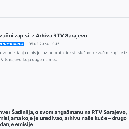
vučni zapisi iz Arhiva RTV Sarajevo
05.02.2024. 10:16
j život je muzika
ovom izdanju emisije, uz popratni tekst, slušamo zvučne zapise iz
V Sarajevo koje dugo nismo...
nver Šadinlija, o svom angažmanu na RTV Sarajevo,
misijama koje je uređivao, arhivu naše kuće – drugo
zdanje emisije