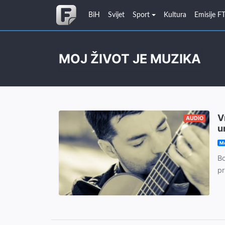
BiH
Svijet
Sport
Kultura
Emisije F
MOJ ŽIVOT JE MUZIKA
V
AUDIO
u
Mo
Bo
pr