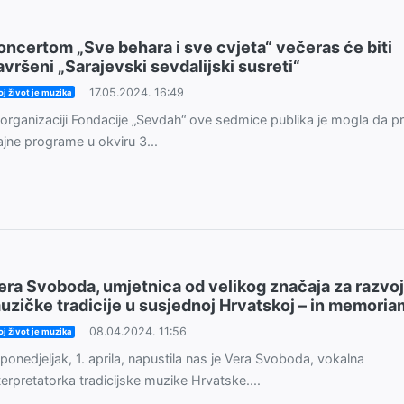
oncertom „Sve behara i sve cvjeta“ večeras će biti
avršeni „Sarajevski sevdalijski susreti“
17.05.2024. 16:49
j život je muzika
organizaciji Fondacije „Sevdah“ ove sedmice publika je mogla da pr
ajne programe u okviru 3...
era Svoboda, umjetnica od velikog značaja za razvoj
uzičke tradicije u susjednoj Hrvatskoj – in memoria
08.04.2024. 11:56
j život je muzika
ponedjeljak, 1. aprila, napustila nas je Vera Svoboda, vokalna
terpretatorka tradicijske muzike Hrvatske....