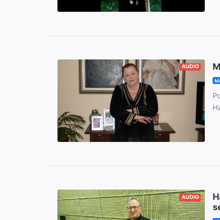
M
AUDIO
Mo
Po
Ha
H
AUDIO
s