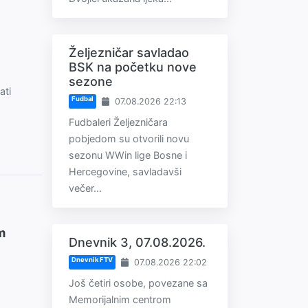
Željezničar savladao
BSK na početku nove
sezone
ati
Fudbal
07.08.2026 22:13
Fudbaleri Željezničara
pobjedom su otvorili novu
sezonu WWin lige Bosne i
Hercegovine, savladavši
večer...
m
Dnevnik 3, 07.08.2026.
Dnevnik FTV
07.08.2026 22:02
Još četiri osobe, povezane sa
Memorijalnim centrom