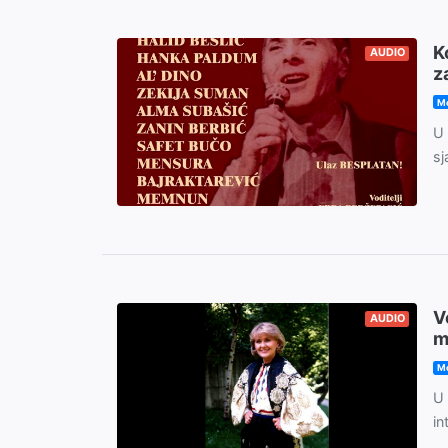
K
AUDIO
z
Mo
U 
sj
V
AUDIO
m
Mo
U 
in