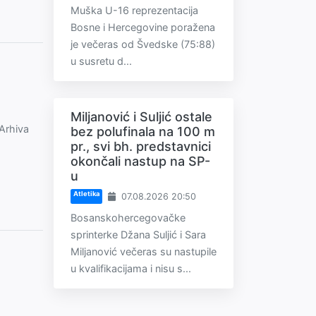
Muška U-16 reprezentacija
Bosne i Hercegovine poražena
je večeras od Švedske (75:88)
u susretu d...
Miljanović i Suljić ostale
 Arhiva
bez polufinala na 100 m
pr., svi bh. predstavnici
okončali nastup na SP-
u
Atletika
07.08.2026 20:50
Bosanskohercegovačke
sprinterke Džana Suljić i Sara
Miljanović večeras su nastupile
u kvalifikacijama i nisu s...