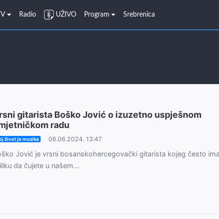
TV
Radio
UŽIVO
Program
Srebrenica
rsni gitarista Boško Jović o izuzetno uspješnom
mjetničkom radu
06.06.2024. 13:47
j život je muzika
ško Jović je vrsni bosanskohercegovački gitarista kojeg često im
iliku da čujete u našem...