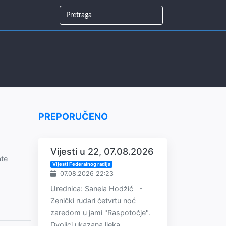
PREPORUČENO
Vijesti u 22, 07.08.2026
ate
Vijesti Federalnog radija
07.08.2026 22:23
Urednica: Sanela Hodžić -
Zenički rudari četvrtu noć
zaredom u jami "Raspotočje".
Dvojici ukazana ljeka...