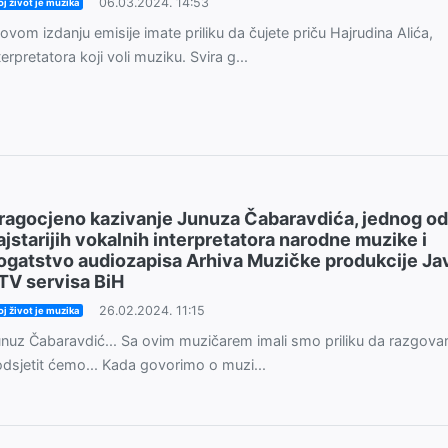
06.03.2024. 14:53
j život je muzika
ovom izdanju emisije imate priliku da čujete priču Hajrudina Alića,
terpretatora koji voli muziku. Svira g...
ragocjeno kazivanje Junuza Čabaravdića, jednog od
ajstarijih vokalnih interpretatora narodne muzike i
ogatstvo audiozapisa Arhiva Muzičke produkcije J
TV servisa BiH
26.02.2024. 11:15
j život je muzika
nuz Čabaravdić... Sa ovim muzičarem imali smo priliku da razgova
dsjetit ćemo... Kada govorimo o muzi...