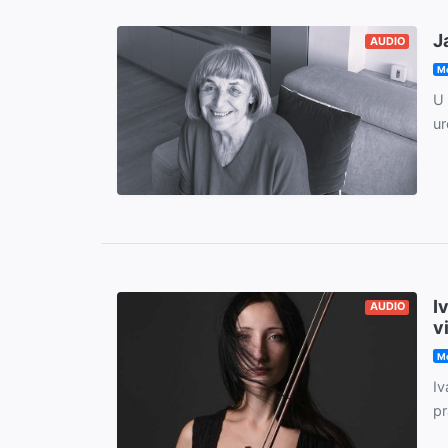
J
AUDIO
Mo
U 
ur
I
AUDIO
v
Mo
Iv
pr