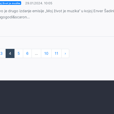
29.01.2024. 10:05
j život je muzika
o je drugo izdanje emisije „Moj život je muzika“ u kojoj Enver Šadinli
gogodi&scaron...
3
4
5
6
...
10
11
›