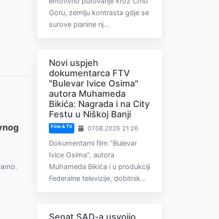
emotivno putovanje kroz Crnu
Goru, zemlju kontrasta gdje se
surove planine nj...
Novi uspjeh
dokumentarca FTV
"Bulevar Ivice Osima"
autora Muhameda
Bikića: Nagrada i na City
Festu u Niškoj Banji
avnog
Film & TV
07.08.2026 21:26
Dokumentarni film "Bulevar
Ivice Osima", autora
Muhameda Bikića i u produkciji
ramo.
Federalne televizije, dobitnik...
Senat SAD-a usvojio