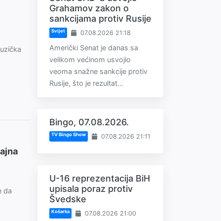
Grahamov zakon o
sankcijama protiv Rusije
Svijet
07.08.2026 21:18
Američki Senat je danas sa
muzička
velikom većinom usvojio
veoma snažne sankcije protiv
Rusije, što je rezultat...
Bingo, 07.08.2026.
TV Bingo Show
07.08.2026 21:11
tajna
U-16 reprezentacija BiH
upisala poraz protiv
e da
Švedske
Košarka
07.08.2026 21:00