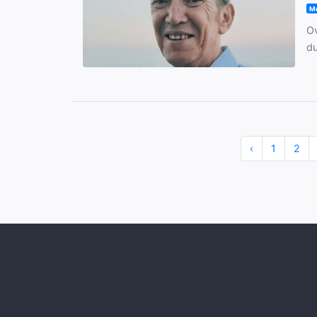
Mo
Ov
du
‹
1
2