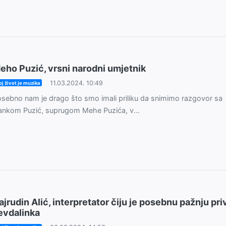
eho Puzić, vrsni narodni umjetnik
11.03.2024. 10:49
j život je muzika
sebno nam je drago što smo imali priliku da snimimo razgovor sa
nkom Puzić, suprugom Mehe Puzića, v...
ajrudin Alić, interpretator čiju je posebnu pažnju pri
evdalinka