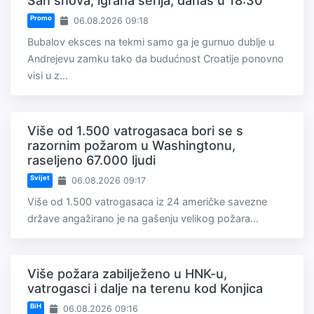
San snova, igrana serija, danas u 18:30
Promo
06.08.2026 09:18
Bubalov eksces na tekmi samo ga je gurnuo dublje u
Andrejevu zamku tako da budućnost Croatije ponovno
visi u z...
Više od 1.500 vatrogasaca bori se s
razornim požarom u Washingtonu,
raseljeno 67.000 ljudi
Svijet
06.08.2026 09:17
Više od 1.500 vatrogasaca iz 24 američke savezne
države angažirano je na gašenju velikog požara...
Više požara zabilježeno u HNK-u,
vatrogasci i dalje na terenu kod Konjica
BiH
06.08.2026 09:16