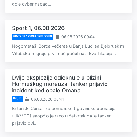
gdje cyber napad...
Sport 1, 06.08.2026.
Sport na Federalnom radiju
06.08.2026 09:04
Nogometaši Borca večeras u Banja Luci sa Bjeloruskim
Vitebskom igraju prvi meč počufinala kvalifikacija...
Dvije eksplozije odjeknule u blizini
Hormuškog moreuza, tanker prijavio
incident kod obale Omana
Svijet
06.08.2026 08:41
Britanski Centar za pomorske trgovinske operacije
(UKMTO) saopćio je rano u četvrtak da je tanker
prijavio dvi...