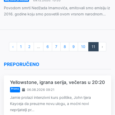
09.12.2020. 15:55
Moj život je muzika
Povodom smrti Nedžada Imamovića, emitovali smo emisiju iz
2016. godine koju smo posvetili ovom vrsnom narodnom...
‹
1
2
...
6
7
8
9
10
11
›
PREPORUČENO
Yellowstone, igrana serija, večeras u 20:20
Promo
06.08.2026 09:21
Jamie prolazi intenzivni kurs politike, John tjera
Kayceja da preuzme novu ulogu, a moćni novi
neprijatelji pr...