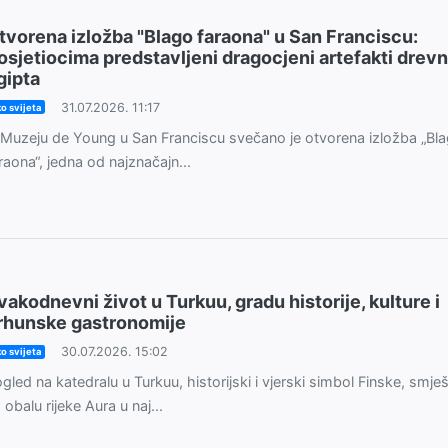
tvorena izložba "Blago faraona" u San Franciscu:
osjetiocima predstavljeni dragocjeni artefakti drev
gipta
31.07.2026. 11:17
o svijeta
Muzeju de Young u San Franciscu svečano je otvorena izložba „Bl
raona“, jedna od najznačajn...
vakodnevni život u Turkuu, gradu historije, kulture i
rhunske gastronomije
30.07.2026. 15:02
o svijeta
gled na katedralu u Turkuu, historijski i vjerski simbol Finske, smje
 obalu rijeke Aura u naj...