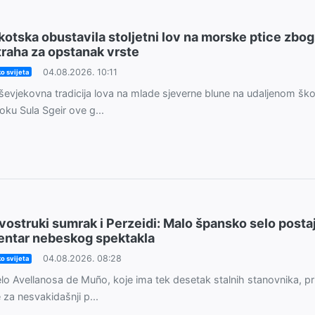
kotska obustavila stoljetni lov na morske ptice zbog
traha za opstanak vrste
04.08.2026. 10:11
o svijeta
ševjekovna tradicija lova na mlade sjeverne blune na udaljenom š
oku Sula Sgeir ove g...
vostruki sumrak i Perzeidi: Malo špansko selo posta
entar nebeskog spektakla
04.08.2026. 08:28
o svijeta
lo Avellanosa de Muño, koje ima tek desetak stalnih stanovnika, p
 za nesvakidašnji p...