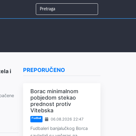
PREPORUČENO
ela i
Borac minimalnom
dbačene
pobjedom stekao
prednost protiv
Vitebska
Fudbal
06.08.2026 22:47
Fudbaleri banjalučkog Borca
savladali su večeras na