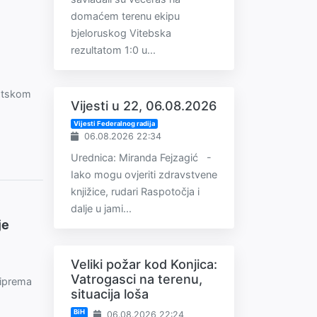
domaćem terenu ekipu
bjeloruskog Vitebska
rezultatom 1:0 u...
kotskom
Vijesti u 22, 06.08.2026
Vijesti Federalnog radija
06.08.2026 22:34
Urednica: Miranda Fejzagić -
Iako mogu ovjeriti zdravstvene
knjižice, rudari Raspotočja i
dalje u jami...
je
Veliki požar kod Konjica:
Vatrogasci na terenu,
riprema
situacija loša
BiH
06.08.2026 22:24