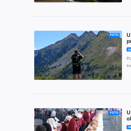
U
FOTO
p
Ok
Po
sv
U
FOTO
o
Ok