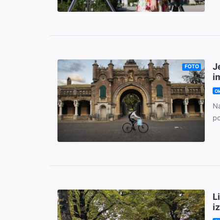
J
FOTO
i
Ok
Na
po
L
i