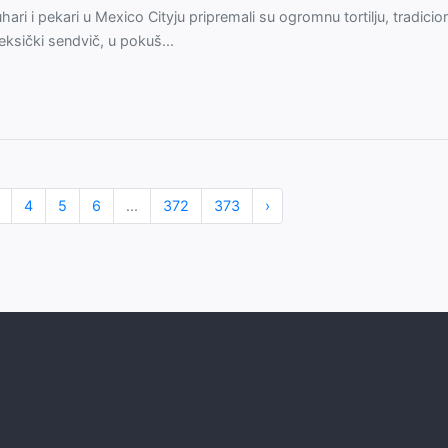
hari i pekari u Mexico Cityju pripremali su ogromnu tortilju, tradicion
ksički sendvič, u pokuš...
4
5
6
...
372
373
›