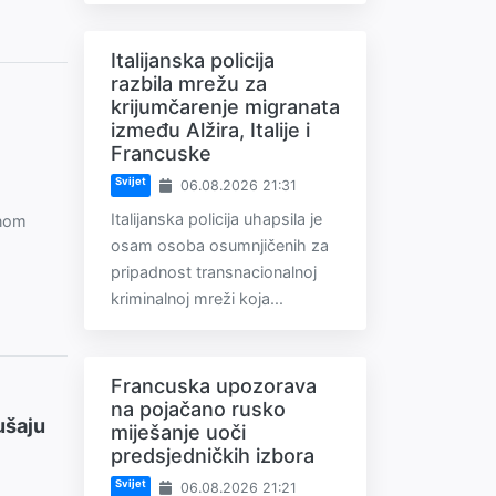
Italijanska policija
razbila mrežu za
krijumčarenje migranata
između Alžira, Italije i
Francuske
Svijet
06.08.2026 21:31
Italijanska policija uhapsila je
enom
osam osoba osumnjičenih za
pripadnost transnacionalnoj
kriminalnoj mreži koja...
Francuska upozorava
na pojačano rusko
ušaju
miješanje uoči
predsjedničkih izbora
Svijet
06.08.2026 21:21