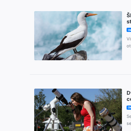
Š
s
Ok
Vi
ot
D
c
Ok
Se
se