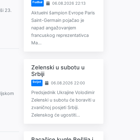
Fudbal
06.08.2026 22:13
ši 23.
Aktuelni šampion Evrope Paris
Saint-Germain pojačao je
napad angažovanjem
francuskog reprezentativca
Ma...
Zelenski u subotu u
Srbiji
Svijet
06.08.2026 22:00
Predsjednik Ukrajine Volodimir
rijskom
Zelenski u subotu će boraviti u
zvaničnoj posjeti Srbiji.
Zelenskog će ugostiti...
Bacačice kugle Bešlija i