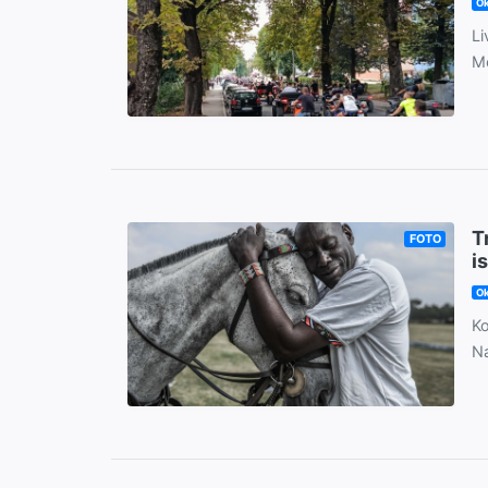
Ok
Li
Mo
T
FOTO
i
Ok
Ko
Na