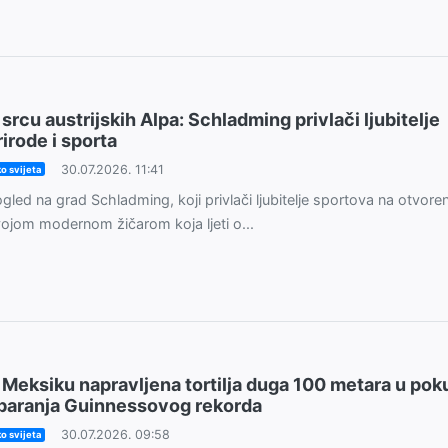
 srcu austrijskih Alpa: Schladming privlači ljubitelje
rirode i sporta
30.07.2026. 11:41
o svijeta
gled na grad Schladming, koji privlači ljubitelje sportova na otvor
ojom modernom žičarom koja ljeti o...
 Meksiku napravljena tortilja duga 100 metara u pok
baranja Guinnessovog rekorda
30.07.2026. 09:58
o svijeta