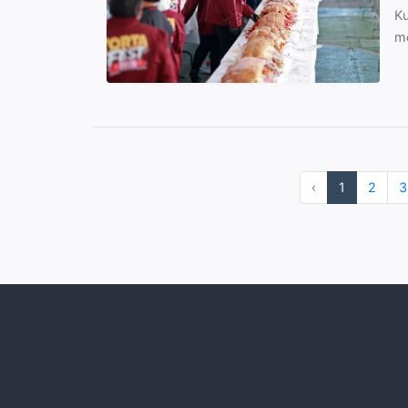
Ku
me
‹
1
2
3