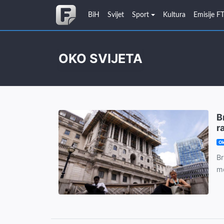
BiH
Svijet
Sport
Kultura
Emisije F
OKO SVIJETA
B
r
Ok
Br
mo