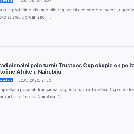
03.08.2026. 09:36
o svijeta
vno je proteklog vikenda bilo regionalni centar moto-scene, ugostiv
to susret u organizaciji...
radicionalni polo turnir Trustees Cup okupio ekipe iz
stočne Afrike u Nairobiju
02.08.2026. 21:36
o svijeta
nji čekaju početak tradicionalnog polo turnira Trustees Cup u histo
irobi Polo Clubu u Nairobiju. N...