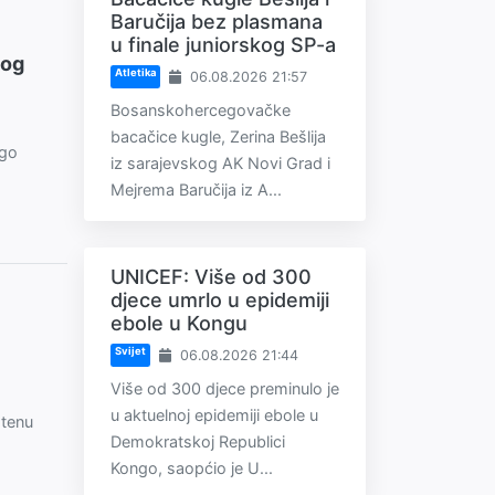
Baručija bez plasmana
u finale juniorskog SP-a
nog
Atletika
06.08.2026 21:57
Bosanskohercegovačke
bacačice kugle, Zerina Bešlija
ago
iz sarajevskog AK Novi Grad i
Mejrema Baručija iz A...
UNICEF: Više od 300
djece umrlo u epidemiji
ebole u Kongu
Svijet
06.08.2026 21:44
Više od 300 djece preminulo je
u aktuelnoj epidemiji ebole u
štenu
Demokratskoj Republici
Kongo, saopćio je U...