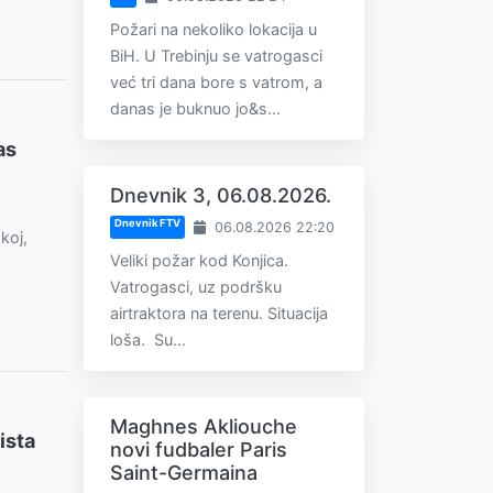
Požari na nekoliko lokacija u
BiH. U Trebinju se vatrogasci
već tri dana bore s vatrom, a
danas je buknuo jo&s...
as
Dnevnik 3, 06.08.2026.
Dnevnik FTV
06.08.2026 22:20
koj,
Veliki požar kod Konjica.
Vatrogasci, uz podršku
airtraktora na terenu. Situacija
loša. Su...
Maghnes Akliouche
ista
novi fudbaler Paris
Saint-Germaina