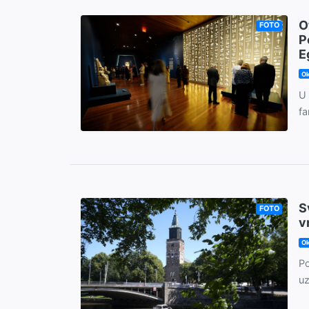
O
FOTO
P
E
Ok
U 
fa
S
FOTO
v
Ok
Po
uz