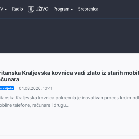
TV
Radio
UŽIVO
Program
Srebrenica
ritanska Kraljevska kovnica vadi zlato iz starih mobit
ačunara
04.08.2026. 10:41
o svijeta
itanska Kraljevska kovnica pokrenula je inovativan proces kojim o
bilne telefone, računare i drugu...