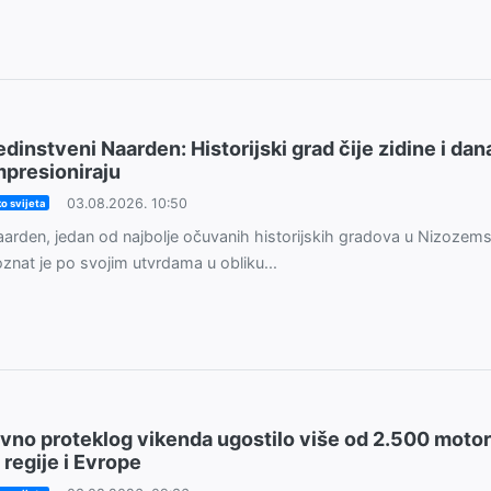
edinstveni Naarden: Historijski grad čije zidine i dan
mpresioniraju
03.08.2026. 10:50
o svijeta
arden, jedan od najbolje očuvanih historijskih gradova u Nizozems
znat je po svojim utvrdama u obliku...
ivno proteklog vikenda ugostilo više od 2.500 motor
z regije i Evrope