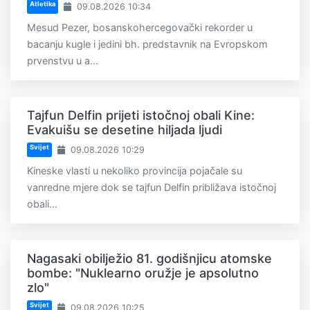
Atletika
09.08.2026 10:34
Mesud Pezer, bosanskohercegovački rekorder u
bacanju kugle i jedini bh. predstavnik na Evropskom
prvenstvu u a...
Tajfun Delfin prijeti istočnoj obali Kine:
Evakuišu se desetine hiljada ljudi
Svijet
09.08.2026 10:29
Kineske vlasti u nekoliko provincija pojačale su
vanredne mjere dok se tajfun Delfin približava istočnoj
obali...
Nagasaki obilježio 81. godišnjicu atomske
bombe: "Nuklearno oružje je apsolutno
zlo"
Svijet
09.08.2026 10:25