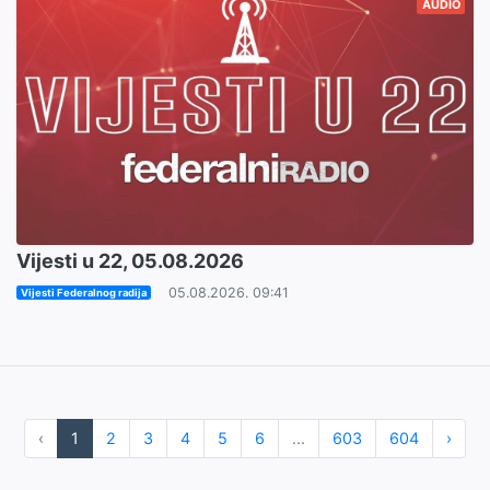
AUDIO
Vijesti u 22, 05.08.2026
05.08.2026. 09:41
Vijesti Federalnog radija
‹
1
2
3
4
5
6
...
603
604
›