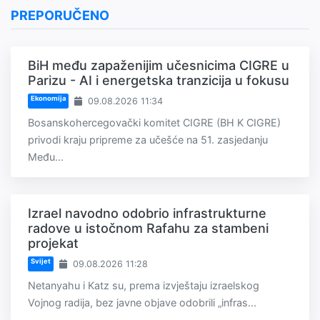
PREPORUČENO
BiH među zapaženijim učesnicima CIGRE u
Parizu - AI i energetska tranzicija u fokusu
Ekonomija
09.08.2026 11:34
Bosanskohercegovački komitet CIGRE (BH K CIGRE)
privodi kraju pripreme za učešće na 51. zasjedanju
Među...
Izrael navodno odobrio infrastrukturne
radove u istočnom Rafahu za stambeni
projekat
Svijet
09.08.2026 11:28
Netanyahu i Katz su, prema izvještaju izraelskog
Vojnog radija, bez javne objave odobrili „infras...