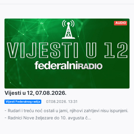
AUDIO
Vijesti u 12, 07.08.2026.
07.08.2026. 13:31
Vijesti Federalnog radija
- Rudari i treću noć ostali u jami, njihovi zahtjevi nisu ispunjeni.
- Radnici Nove željezare do 10. avgusta č...