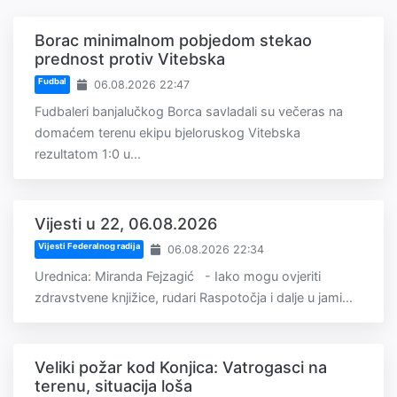
Borac minimalnom pobjedom stekao
prednost protiv Vitebska
Fudbal
06.08.2026 22:47
Fudbaleri banjalučkog Borca savladali su večeras na
domaćem terenu ekipu bjeloruskog Vitebska
rezultatom 1:0 u...
Vijesti u 22, 06.08.2026
Vijesti Federalnog radija
06.08.2026 22:34
Urednica: Miranda Fejzagić - Iako mogu ovjeriti
zdravstvene knjižice, rudari Raspotočja i dalje u jami...
Veliki požar kod Konjica: Vatrogasci na
terenu, situacija loša