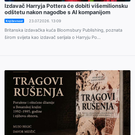
Izdavač Harryja Pottera će dobiti višemilionsku
odštetu nakon nagodbe s AI kompanijom
23.07.2026. 13:09
Književnost
Britanska izdavačka kuća Bloomsbury Publishing, poznata
širom svijeta kao izdavač serijala o Harryju Po...