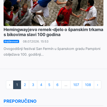
Hemingwayjevo remek-djelo o španskim trkama
s bikovima slavi 100 godina
08.07.2026. 15:53
Književnost
Ovogodišnji festival San Fermín u španskom gradu Pamploni
obilježava 100. godišnji...
‹
1
2
3
4
5
6
...
107
108
›
PREPORUČENO