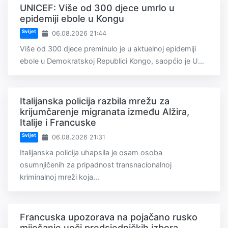
UNICEF: Više od 300 djece umrlo u
epidemiji ebole u Kongu
Svijet
06.08.2026 21:44
Više od 300 djece preminulo je u aktuelnoj epidemiji
ebole u Demokratskoj Republici Kongo, saopćio je U...
Italijanska policija razbila mrežu za
krijumčarenje migranata između Alžira,
Italije i Francuske
Svijet
06.08.2026 21:31
Italijanska policija uhapsila je osam osoba
osumnjičenih za pripadnost transnacionalnoj
kriminalnoj mreži koja...
Francuska upozorava na pojačano rusko
miješanje uoči predsjedničkih izbora