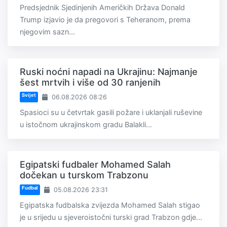
Predsjednik Sjedinjenih Američkih Država Donald
Trump izjavio je da pregovori s Teheranom, prema
njegovim sazn...
Ruski noćni napadi na Ukrajinu: Najmanje
šest mrtvih i više od 30 ranjenih
Svijet
06.08.2026 08:26
Spasioci su u četvrtak gasili požare i uklanjali ruševine
u istočnom ukrajinskom gradu Balakli...
Egipatski fudbaler Mohamed Salah
dočekan u turskom Trabzonu
Fudbal
05.08.2026 23:31
Egipatska fudbalska zvijezda Mohamed Salah stigao
je u srijedu u sjeveroistočni turski grad Trabzon gdje...