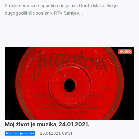
Prošle sedmice napustio nas je naš Đorđe Malić. Bio je
dugogodišnji uposlenik RTV Sarajev...
AUDIO
Moj život je muzika, 24.01.2021.
25.01.2021. 09:31
Moj život je muzika