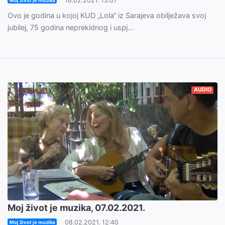
16.02.2021. 13:07
Moj život je muzika
Ovo je godina u kojoj KUD „Lola“ iz Sarajeva obilježava svoj
jubilej, 75 godina neprekidnog i uspj...
AUDIO
Moj život je muzika, 07.02.2021.
08.02.2021. 12:40
Moj život je muzika