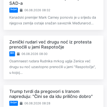
SAD-a
Svijet
06.08.2026 08:32
Kanadski premijer Mark Carney ponovio je u srijedu da
njegova zemlja ostaje snažan saveznik Međunarod...
Zenički rudari već drugu noć iz protesta
prenoćili u jami Raspotočje
BiH
06.08.2026 08:30
Osamnaest rudara Rudnika mrkog uglja Zenica već
drugu su noć uzastopno prenoćili u jami "Raspotočje",
u kojoj...
Trump tvrdi da pregovori s Iranom
napreduju: "Čini se da idu prilično dobro"
Svijet
06.08.2026 08:28