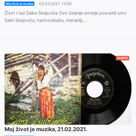
02.03.2021. 13:00
Moj život je muzika
Život i rad Salke Skejovića Ovo izdanje emisije posvetili smo
Salki Skejoviću, harmonikašu, merakliji,...
AUDIO
Moj život je muzika, 21.02.2021.