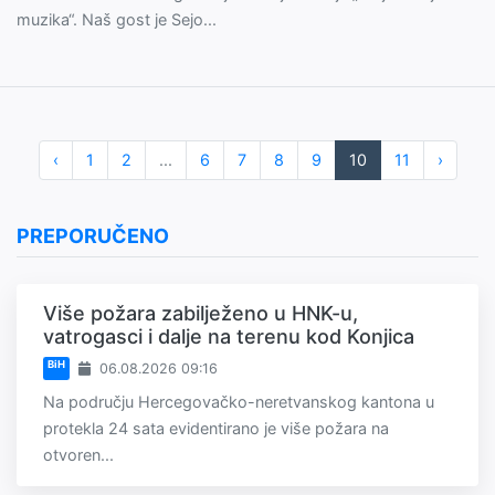
muzika“. Naš gost je Sejo...
‹
1
2
...
6
7
8
9
10
11
›
PREPORUČENO
Više požara zabilježeno u HNK-u,
vatrogasci i dalje na terenu kod Konjica
BiH
06.08.2026 09:16
Na području Hercegovačko-neretvanskog kantona u
protekla 24 sata evidentirano je više požara na
otvoren...