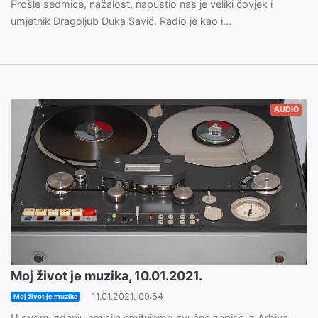
Prošle sedmice, nažalost, napustio nas je veliki čovjek i
umjetnik Dragoljub Đuka Savić. Radio je kao i...
AUDIO
Moj život je muzika, 10.01.2021.
11.01.2021. 09:54
Moj život je muzika
U ovom izdanju emisije emitujemo zvučne zapise iz Arhiva