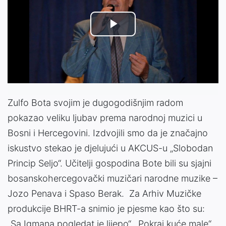
Play
Video
Zulfo Bota svojim je dugogodišnjim radom
pokazao veliku ljubav prema narodnoj muzici u
Bosni i Hercegovini. Izdvojili smo da je značajno
iskustvo stekao je djelujući u AKCUS-u „Slobodan
Princip Seljo“. Učitelji gospodina Bote bili su sjajni
bosanskohercegovački muzičari narodne muzike –
Jozo Penava i Spaso Berak. Za Arhiv Muzičke
produkcije BHRT-a snimio je pjesme kao što su:
„Sa Igmana pogledat je lijepo“, „Pokraj kuće male“,