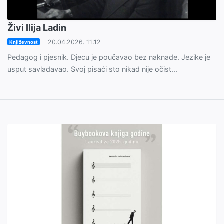
Živi Ilija Ladin
20.04.2026. 11:12
Književnost
Pedagog i pjesnik. Djecu je poučavao bez naknade. Jezike je
usput savladavao. Svoj pisaći sto nikad nije očist...