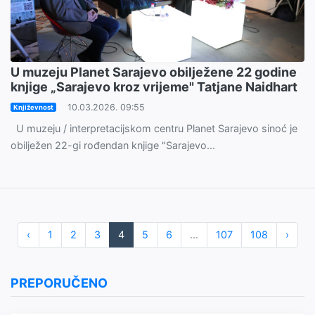
U muzeju Planet Sarajevo obilježene 22 godine
knjige „Sarajevo kroz vrijeme" Tatjane Naidhart
10.03.2026. 09:55
Književnost
U muzeju / interpretacijskom centru Planet Sarajevo sinoć je
obilježen 22-gi rođendan knjige "Sarajevo...
‹
1
2
3
4
5
6
...
107
108
›
PREPORUČENO