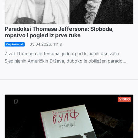
Paradoksi Thomasa Jeffersona: Sloboda,
ropstvo i pogled iz prve ruke
03.04.2026. 11:19
Književnost
Život Thomasa Jeffersona, jednog od ključnih osnivača
Sjedinjenih Američkih Država, duboko je obilježen parado...
VIDEO