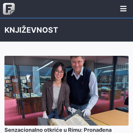
KNJIŽEVNOST
Senzacionalno otkriće u Rimu: Pronađena