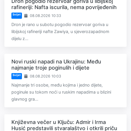
Dron pogodio rezervoar goriva u libijskoj
rafineriji: Nafta iscurila, nema povrijeđenih
Svijet
08.08.2026 10:33
Dron je rano u subotu pogodio rezervoar goriva u
libijskoj rafineriji nafte Zawiya, u sjeverozapadnom
dijelu z...
Novi ruski napadi na Ukrajinu: Među
najmanje troje poginulih i dijete
Svijet
08.08.2026 10:03
Najmanje tri osobe, među kojima i jedno dijete,
poginule su tokom noći u ruskim napadima u blizini
glavnog gra...
Književna večer u Ključu: Admir i Irma
Husić predstavili stvaralaštvo i otkrili priču