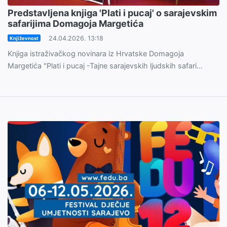
Predstavljena knjiga 'Plati i pucaj' o sarajevskim
safarijima Domagoja Margetića
24.04.2026. 13:18
Književnost
Knjiga istraživačkog novinara iz Hrvatske Domagoja
Margetića "Plati i pucaj -Tajne sarajevskih ljudskih safari...