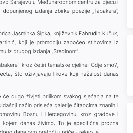
ovo Sarajevu u Međunarodnom centru za djecu i
dopunjenog izdanja zbirke poezije „Tabakera“,
sorica Jasminka Šipka, književnik Fahrudin Kučuk,
tinić, koji je promociju započeo stihovima iz
esmu iz drugog izdanja „Sredinom“.
bakere" kroz četiri tematske cjeline: Gdje smo?,
fecta, što oživljavaju likove koji nažalost danas
će dugo živjeti prilikom svakog sjećanja na te
idašnji način prisjeća galerije čitaocima znanih i
domovinu Bosnu i Hercegovinu, kroz gradove i
me u kojem danas živimo. To je specifična prozna
ednog dana ovo pretoći u priče - rekao je.