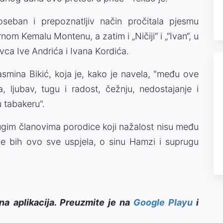
seban i prepoznatljiv način pročitala pjesmu
nom Kemalu Montenu, a zatim i „Ničiji“ i „“Ivan“, u
ovca Ive Andrića i Ivana Kordića.
Jasmina Bikić, koja je, kako je navela, "među ove
a, ljubav, tugu i radost, čežnju, nedostajanje i
u tabakeru".
drugim članovima porodice koji nažalost nisu među
ne bih ovo sve uspjela, o sinu Hamzi i suprugu
na aplikacija. Preuzmite je na
Google Playu
i