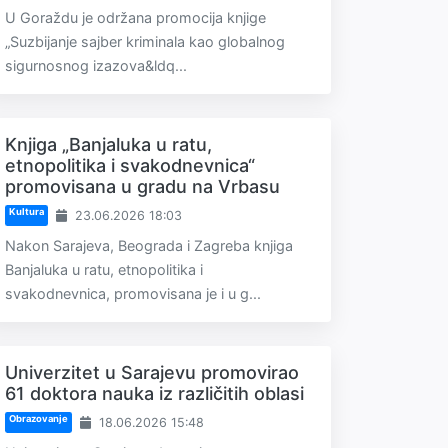
U Goraždu je održana promocija knjige
„Suzbijanje sajber kriminala kao globalnog
sigurnosnog izazova&ldq...
Knjiga „Banjaluka u ratu,
etnopolitika i svakodnevnica“
promovisana u gradu na Vrbasu
Kultura
23.06.2026 18:03
Nakon Sarajeva, Beograda i Zagreba knjiga
Banjaluka u ratu, etnopolitika i
svakodnevnica, promovisana je i u g...
Univerzitet u Sarajevu promovirao
61 doktora nauka iz različitih oblasi
Obrazovanje
18.06.2026 15:48