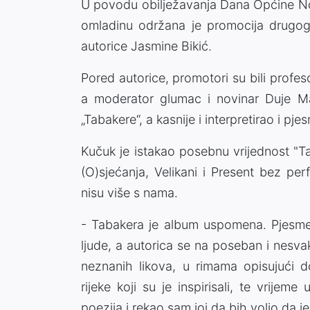
U povodu obilježavanja Dana Općine N
omladinu održana je promocija drugog 
autorice Jasmine Bikić.
Pored autorice, promotori su bili profe
a moderator glumac i novinar Duje Mar
„Tabakere“, a kasnije i interpretirao i pj
Kučuk je istakao posebnu vrijednost "Ta
(O)sjećanja, Velikani i Present bez per
nisu više s nama.
- Tabakera je album uspomena. Pjesme 
ljude, a autorica se na poseban i nesvak
neznanih likova, u rimama opisujući 
rijeke koji su je inspirisali, te vrije
poezija i rekao sam joj da bih volio da j