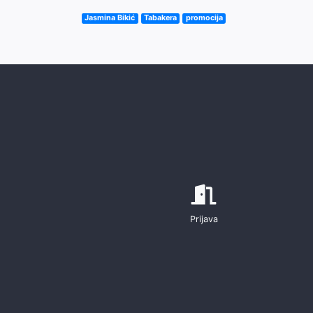
Jasmina Bikić
Tabakera
promocija
Prijava