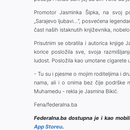
Promotor Jasminka Šipka, na svoj po
„Sarajevo ljubavi...“, posvećena legendar
čast naših istaknutih književnika, nobel
Prisutnim se obratila i autorica knjige 
korice posložila sve, svoja razmišljanj
ludost. Posložila kao umotane cigarete 
- Tu su i pjesme o mojim roditeljima i 
nama, ali i o onima bez čije podrške 
Muhamedu - rekla je Jasmina Bikić.
Fena/federalna.ba
Federalna.ba dostupna je i kao mobil
App Storeu
.