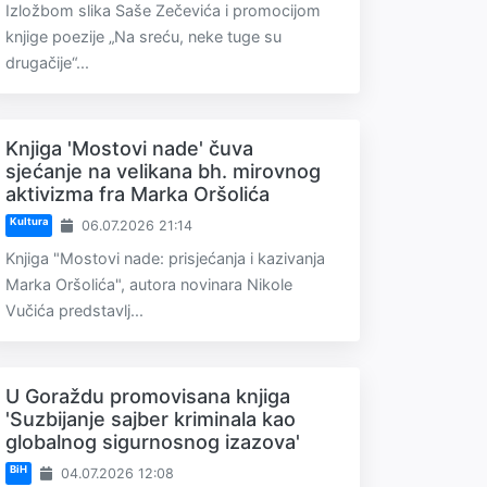
Izložbom slika Saše Zečevića i promocijom
knjige poezije „Na sreću, neke tuge su
drugačije“...
Knjiga 'Mostovi nade' čuva
sjećanje na velikana bh. mirovnog
aktivizma fra Marka Oršolića
Kultura
06.07.2026 21:14
Knjiga "Mostovi nade: prisjećanja i kazivanja
Marka Oršolića", autora novinara Nikole
Vučića predstavlj...
U Goraždu promovisana knjiga
'Suzbijanje sajber kriminala kao
globalnog sigurnosnog izazova'
BiH
04.07.2026 12:08