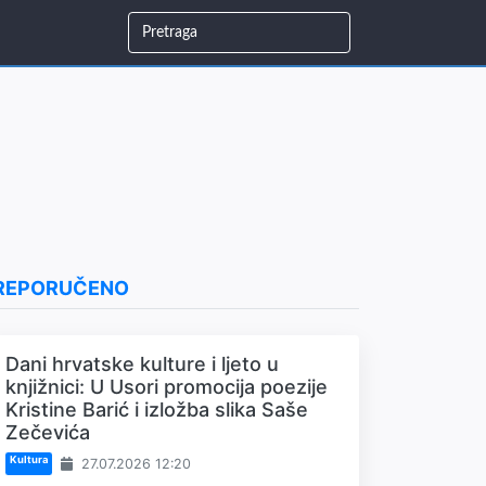
REPORUČENO
Dani hrvatske kulture i ljeto u
knjižnici: U Usori promocija poezije
Kristine Barić i izložba slika Saše
Zečevića
Kultura
27.07.2026 12:20