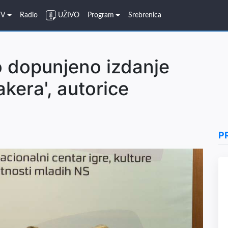
TV
Radio
UŽIVO
Program
Srebrenica
 dopunjeno izdanje
akera', autorice
P