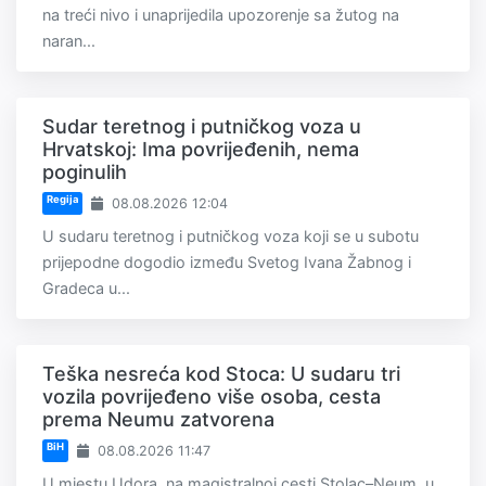
na treći nivo i unaprijedila upozorenje sa žutog na
naran...
Sudar teretnog i putničkog voza u
Hrvatskoj: Ima povrijeđenih, nema
poginulih
Regija
08.08.2026 12:04
U sudaru teretnog i putničkog voza koji se u subotu
prijepodne dogodio između Svetog Ivana Žabnog i
Gradeca u...
Teška nesreća kod Stoca: U sudaru tri
vozila povrijeđeno više osoba, cesta
prema Neumu zatvorena
BiH
08.08.2026 11:47
U mjestu Udora, na magistralnoj cesti Stolac–Neum, u