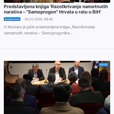
Predstavljena knjiga 'Razotkrivanje nametnutih
narativa – "Samoprogon" Hrvata u ratu u BiH'
26.02.2026. 08:46
Književnost
U Mostaru je jučer predstavljena knjiga „Razotkrivanje
nametnutih narativa – ‘Samoprogon&rs...
FOTO