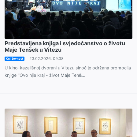
Predstavljena knjiga i svjedočanstvo o životu
Maje Tenšek u Vitezu
23.02.2026. 09:38
Književnost
U kino-kazališnoj dvorani u Vitezu sinoć je održana promocija
knjige ''Ovo nije kraj - život Maje Ten&...