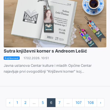
Sutra književni korner s Andreom Lešić
17.02.2026. 10:51
Književnost
Javna ustanova Centar kulture i mladih Općine Centar
najavljuje prvi ovogodišnji "Književni korner" koj...
‹
1
2
...
5
6
7
...
107
108
›