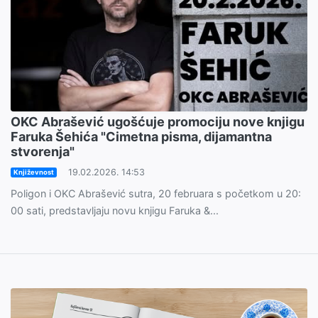
OKC Abrašević ugošćuje promociju nove knjigu
Faruka Šehića "Cimetna pisma, dijamantna
stvorenja"
19.02.2026. 14:53
Književnost
Poligon i OKC Abrašević sutra, 20 februara s početkom u 20:
00 sati, predstavljaju novu knjigu Faruka &...