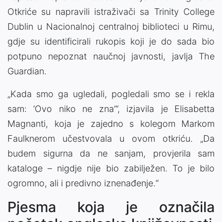
Otkriće su napravili istraživači sa
Trinity College
Dublin
u
Nacionalnoj centralnoj biblioteci u Rimu
,
gdje su identificirali rukopis koji je do sada bio
potpuno nepoznat naučnoj javnosti, javlja The
Guardian.
„Kada smo ga ugledali, pogledali smo se i rekla
sam: ‘Ovo niko ne zna’“, izjavila je
Elisabetta
Magnanti
, koja je zajedno s kolegom
Markom
Faulknerom
učestvovala u ovom otkriću. „Da
budem sigurna da ne sanjam, provjerila sam
kataloge – nigdje nije bio zabilježen. To je bilo
ogromno, ali i predivno iznenađenje.“
Pjesma koja je označila