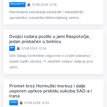
Dnevnik FTV
07.08.2026 12:35
Nastavljena saslušanja sadašnjih i nekadašnjih
uposlenika i saradnika Memorijalnog centra...
Dvojici rudara pozlilo u jami Raspotočje,
jedan prebačen u bolnicu
BiH
07.08.2026 12:34
Dok čekaju konkretne odgovore o svojim platama i
isplati toplih obroka, 11 zeničkih rudara i dalje je pod
zeml...
Promet kroz Hormuški moreuz i dalje
usporen uprkos prekidu sukoba SAD-a i
Irana
Svijet
07.08.2026 12:25