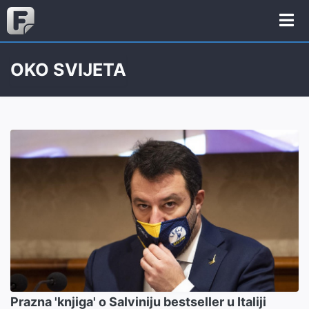
OKO SVIJETA
Prazna 'knjiga' o Salviniju bestseller u Italiji