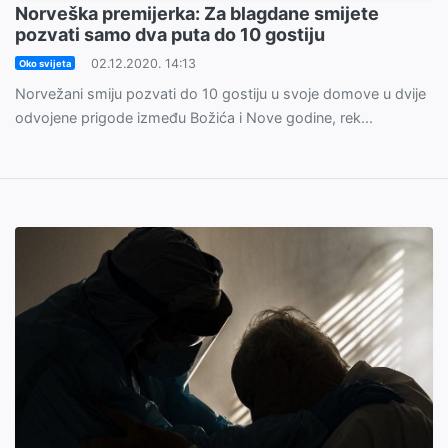
Norveška premijerka: Za blagdane smijete
pozvati samo dva puta do 10 gostiju
02.12.2020. 14:13
Oko svijeta
Norvežani smiju pozvati do 10 gostiju u svoje domove u dvije
odvojene prigode između Božića i Nove godine, rek...