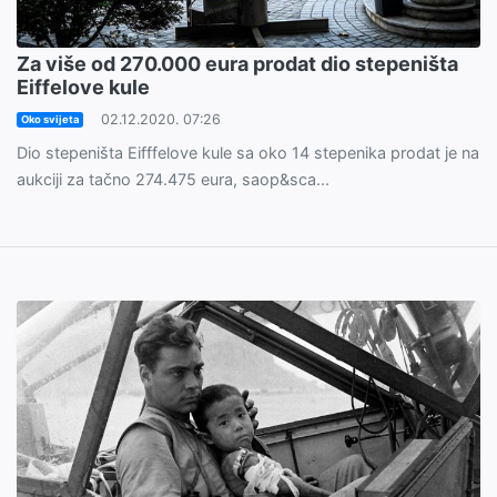
Za više od 270.000 eura prodat dio stepeništa
Eiffelove kule
02.12.2020. 07:26
Oko svijeta
Dio stepeništa Eifffelove kule sa oko 14 stepenika prodat je na
aukciji za tačno 274.475 eura, saop&sca...