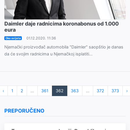
Daimler daje radnicima koronabonus od 1.000
eura
01.12.2020. 11:36
Oko svijeta
Njemački proizvođač automobila "Daimler" saopštio je danas
da će svojim radnicima u Njemačkoj isplatiti...
‹
1
2
...
361
362
363
...
372
373
›
PREPORUČENO