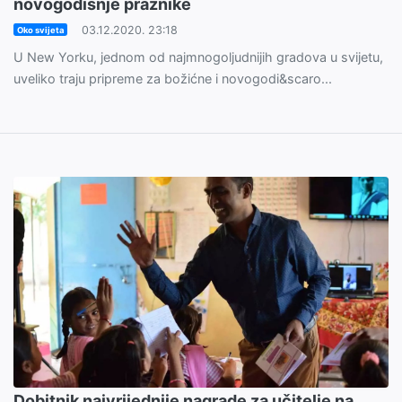
novogodišnje praznike
03.12.2020. 23:18
Oko svijeta
U New Yorku, jednom od najmnogoljudnijih gradova u svijetu,
uveliko traju pripreme za božićne i novogodi&scaro...
Dobitnik najvrijednije nagrade za učitelje na