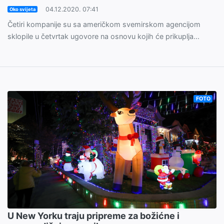
04.12.2020. 07:41
Oko svijeta
Četiri kompanije su sa američkom svemirskom agencijom
sklopile u četvrtak ugovore na osnovu kojih će prikuplja...
FOTO
U New Yorku traju pripreme za božićne i