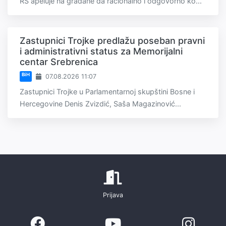
RS apeluje na građane da racionalno i odgovorno ko...
Zastupnici Trojke predlažu poseban pravni
i administrativni status za Memorijalni
centar Srebrenica
BiH
07.08.2026 11:07
Zastupnici Trojke u Parlamentarnoj skupštini Bosne i
Hercegovine Denis Zvizdić, Saša Magazinović...
Prijava