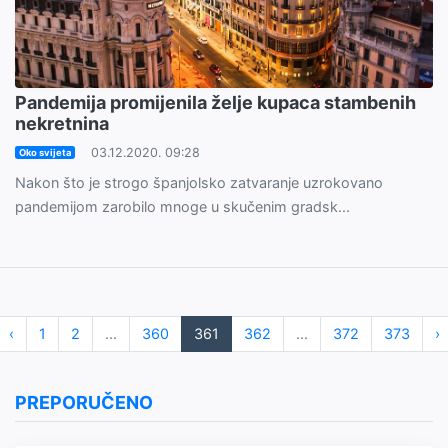
Pandemija promijenila želje kupaca stambenih
nekretnina
03.12.2020. 09:28
Oko svijeta
Nakon što je strogo španjolsko zatvaranje uzrokovano
pandemijom zarobilo mnoge u skučenim gradsk...
‹
1
2
...
360
361
362
...
372
373
›
PREPORUČENO