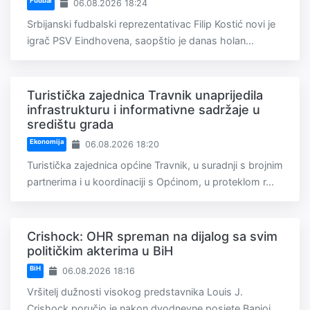
Fudbal
06.08.2026 18:24
Srbijanski fudbalski reprezentativac Filip Kostić novi je
igrač PSV Eindhovena, saopštio je danas holan...
Turistička zajednica Travnik unaprijedila
infrastrukturu i informativne sadržaje u
središtu grada
Ekonomija
06.08.2026 18:20
Turistička zajednica općine Travnik, u suradnji s brojnim
partnerima i u koordinaciji s Općinom, u proteklom r...
Crishock: OHR spreman na dijalog sa svim
političkim akterima u BiH
BiH
06.08.2026 18:16
Vršitelj dužnosti visokog predstavnika Louis J.
Crishock poručio je nakon dvodnevne posjete Banjoj