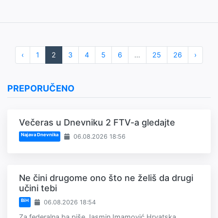
‹
1
2
3
4
5
6
...
25
26
›
PREPORUČENO
Večeras u Dnevniku 2 FTV-a gledajte
Najava Dnevnika
06.08.2026 18:56
Ne čini drugome ono što ne želiš da drugi
učini tebi
BiH
06.08.2026 18:54
Za federalna.ba piše Jasmin Imamović Hrvatska