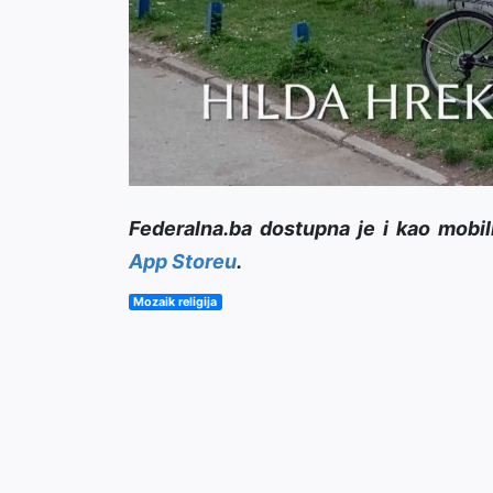
Federalna.ba dostupna je i kao mobil
App Storeu
.
Mozaik religija