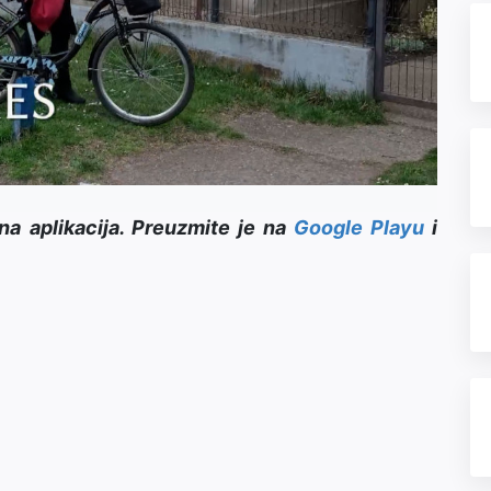
Video
na aplikacija. Preuzmite je na
Google Playu
i