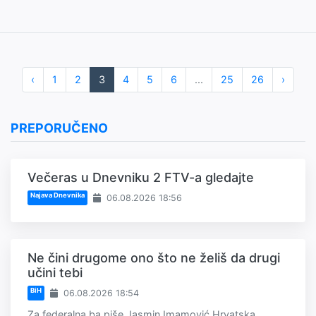
‹
1
2
3
4
5
6
...
25
26
›
PREPORUČENO
Večeras u Dnevniku 2 FTV-a gledajte
Najava Dnevnika
06.08.2026 18:56
Ne čini drugome ono što ne želiš da drugi
učini tebi
BiH
06.08.2026 18:54
Za federalna.ba piše Jasmin Imamović Hrvatska