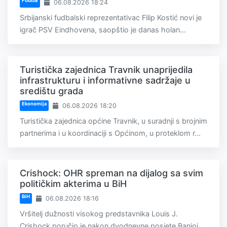
Fudbal
06.08.2026 18:24
Srbijanski fudbalski reprezentativac Filip Kostić novi je
igrač PSV Eindhovena, saopštio je danas holan...
Turistička zajednica Travnik unaprijedila
infrastrukturu i informativne sadržaje u
središtu grada
Ekonomija
06.08.2026 18:20
Turistička zajednica općine Travnik, u suradnji s brojnim
partnerima i u koordinaciji s Općinom, u proteklom r...
Crishock: OHR spreman na dijalog sa svim
političkim akterima u BiH
BiH
06.08.2026 18:16
Vršitelj dužnosti visokog predstavnika Louis J.
Crishock poručio je nakon dvodnevne posjete Banjoj