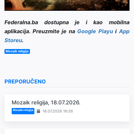
Federalna.ba dostupna je i kao mobilna
aplikacija. Preuzmite je na
Google Playu
i
App
Storeu
.
Mozaik religija
PREPORUČENO
Mozaik religija, 18.07.2026.
Mozaik religija
18.07.2026 16:26