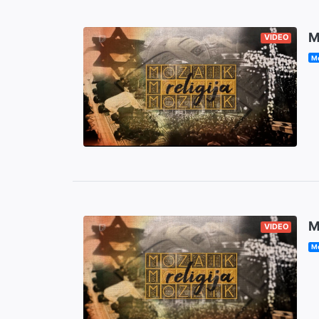
M
VIDEO
Mo
M
VIDEO
Mo