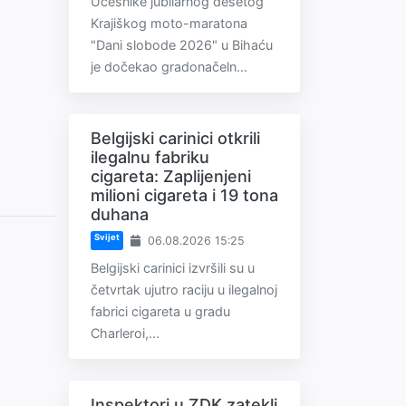
Učesnike jubilarnog desetog
Krajiškog moto-maratona
"Dani slobode 2026" u Bihaću
je dočekao gradonačeln...
Belgijski carinici otkrili
ilegalnu fabriku
cigareta: Zaplijenjeni
milioni cigareta i 19 tona
duhana
Svijet
06.08.2026 15:25
Belgijski carinici izvršili su u
četvrtak ujutro raciju u ilegalnoj
fabrici cigareta u gradu
Charleroi,...
Inspektori u ZDK zatekli