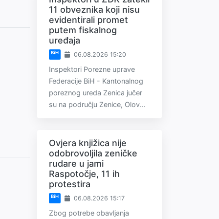
11 obveznika koji nisu
evidentirali promet
putem fiskalnog
uređaja
BiH
06.08.2026 15:20
Inspektori Porezne uprave
Federacije BiH - Kantonalnog
poreznog ureda Zenica jučer
su na području Zenice, Olov...
Ovjera knjižica nije
odobrovoljila zeničke
rudare u jami
Raspotočje, 11 ih
protestira
BiH
06.08.2026 15:17
Zbog potrebe obavljanja