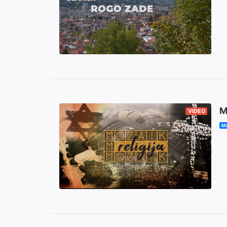
M
VIDEO
Mo