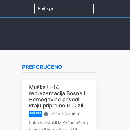
PREPORUČENO
Muška U-14
reprezentacija Bosne i
Hercegovine privodi
kraju pripreme u Tuzli
Košarka
06.08.2026 16:10
Kako su istakli iz Košarkaškog
saveza BiH, muška U-14