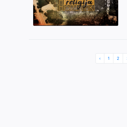
‹
1
2