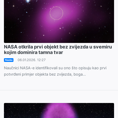
NASA otkrila prvi objekt bez zvijezda u svemiru
kojim dominira tamna tvar
06.01.2026. 12:27
Nauka
Naučnici NASA-e identifikovali su ono što opisuju kao prvi
potvrđeni primjer objekta bez zvijezda, boga...