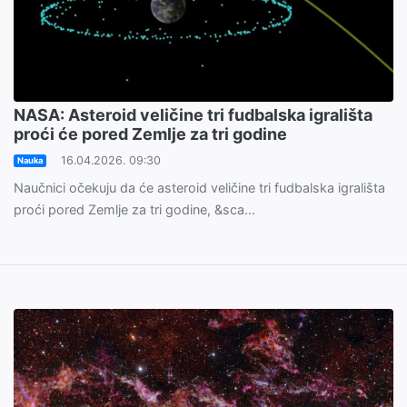
NASA: Asteroid veličine tri fudbalska igrališta
proći će pored Zemlje za tri godine
16.04.2026. 09:30
Nauka
Naučnici očekuju da će asteroid veličine tri fudbalska igrališta
proći pored Zemlje za tri godine, &sca...