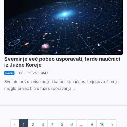
Svemir je već počeo usporavati, tvrde naučnici
iz Južne Koreje
06.11.2025. 14:47
Nauka
Svemir možda više ne juri ka beskonačnosti, njegovo širenje
moglo bi već biti u fazi usporavanja...
‹
1
2
3
4
5
6
...
9
10
›