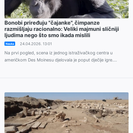
Bonobi priređuju "čajanke", čimpanze
razmišljaju racionalno: Veliki majmuni sličniji
ljudima nego što smo ikada mislili
24.04.2026. 13:01
Nauka
Na prvi pogled, scena iz jednog istraživačkog centra u
američkom Des Moinesu djelovala je poput dječije igre....