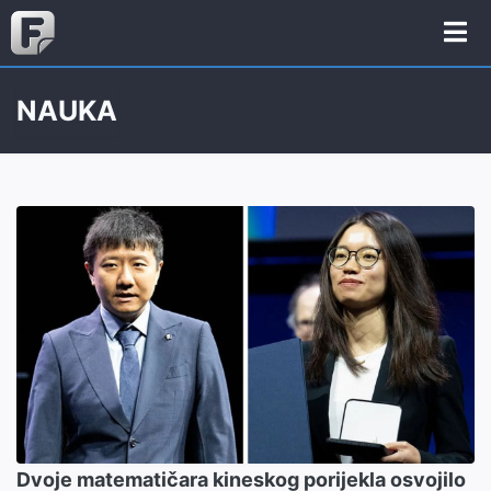
NAUKA
Dvoje matematičara kineskog porijekla osvojilo