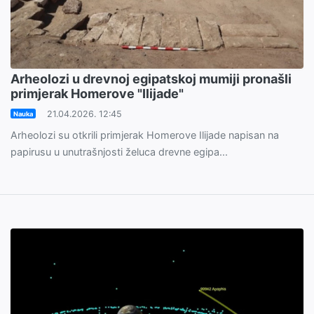
Arheolozi u drevnoj egipatskoj mumiji pronašli
primjerak Homerove "Ilijade"
21.04.2026. 12:45
Nauka
Arheolozi su otkrili primjerak Homerove Ilijade napisan na
papirusu u unutrašnjosti želuca drevne egipa...