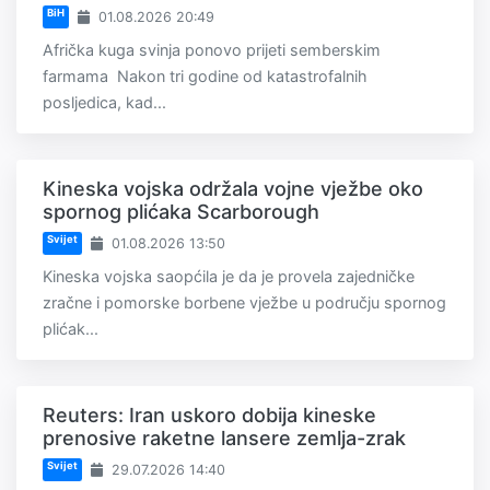
BiH
01.08.2026 20:49
Afrička kuga svinja ponovo prijeti semberskim
farmama Nakon tri godine od katastrofalnih
posljedica, kad...
Kineska vojska održala vojne vježbe oko
spornog plićaka Scarborough
Svijet
01.08.2026 13:50
Kineska vojska saopćila je da je provela zajedničke
zračne i pomorske borbene vježbe u području spornog
plićak...
Reuters: Iran uskoro dobija kineske
prenosive raketne lansere zemlja-zrak
Svijet
29.07.2026 14:40