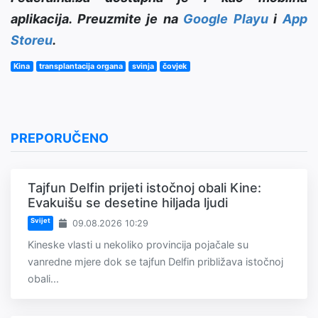
aplikacija. Preuzmite je na
Google Playu
i
App
Storeu
.
Kina
transplantacija organa
svinja
čovjek
PREPORUČENO
Tajfun Delfin prijeti istočnoj obali Kine:
Evakuišu se desetine hiljada ljudi
Svijet
09.08.2026 10:29
Kineske vlasti u nekoliko provincija pojačale su
vanredne mjere dok se tajfun Delfin približava istočnoj
obali...