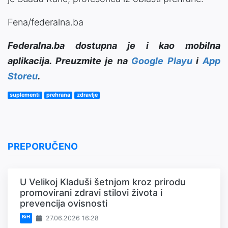
Fena/federalna.ba
Federalna.ba dostupna je i kao mobilna
aplikacija. Preuzmite je na
Google Playu
i
App
Storeu
.
suplementi
prehrana
zdravlje
PREPORUČENO
U Velikoj Kladuši šetnjom kroz prirodu
promovirani zdravi stilovi života i
prevencija ovisnosti
BiH
27.06.2026 16:28