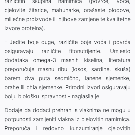
različitih skupina namirnica (povrće, voće,
cjelovite žitarice, mahunarke, orašaste plodove,
mliječne proizvode ili njihove zamjene te kvalitetne
izvore proteina).
- Jedite boje duge, različite boje voća i povrća
osiguravaju različite fitonutrijente. Umjesto
dodataka omega-3 masnih kiselina, literatura
preporučuje masnu ribu (losos, sardine, skuša)
barem dva puta sedmično, lanene sjemenke,
orahe ili chia sjemenke. Prirodni izvori osiguravaju
bolju biološku ispravnost - naglasila je.
Dodaje da dodaci prehrani s vlaknima ne mogu u
potpunosti zamijeniti vlakna iz cjelovitih namirnica.
Preporuča i redovno kunzumiranje cjelovitih