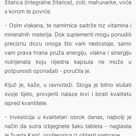
žitarica (integralne žitarice), zob, mahunarke, voće
s korom te povrće.
- Osim vlakana, te namirnice sadrže niz vitamina i
mineralnih materija. Dok suplementi mogu ponuditi
preciznu dozu onoga što vam nedostaje, samo
vam prava hrana pruža energiju, vlakna i sinergiju
nutrijenata koju nijedna kapsula ne može u
potpunosti oponašati - poručila je.
Ključ je, kaže, u ravnoteži. Stoga je bitno slušati
svoje tijelo, provjeriti nalaze krvi i birati kvalitetu
ispred kvantitete.
- Investicija u kvalitetan obrok danas, najbolji je
način da sutra izbjegnete šaku tableta - naglasila
je Suada Karić, profesorica iz oblasti prehrane.