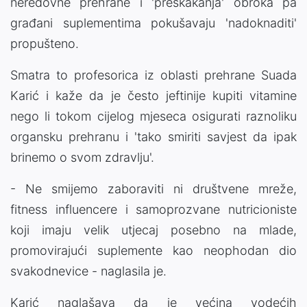
neredovne prehrane i 'preskakanja' obroka pa
građani suplementima pokušavaju 'nadoknaditi'
propušteno.
Smatra to profesorica iz oblasti prehrane Suada
Karić i kaže da je često jeftinije kupiti vitamine
nego li tokom cijelog mjeseca osigurati raznoliku
organsku prehranu i 'tako smiriti savjest da ipak
brinemo o svom zdravlju'.
- Ne smijemo zaboraviti ni društvene mreže,
fitness influencere i samoprozvane nutricioniste
koji imaju velik utjecaj posebno na mlade,
promovirajući suplemente kao neophodan dio
svakodnevice - naglasila je.
Karić naglašava da je većina vodećih