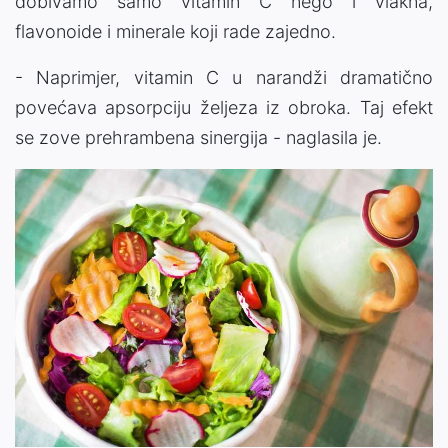
dobivamo samo vitamin C nego i vlakna,
flavonoide i minerale koji rade zajedno.
- Naprimjer, vitamin C u narandži dramatično
povećava apsorpciju željeza iz obroka. Taj efekt
se zove prehrambena sinergija - naglasila je.