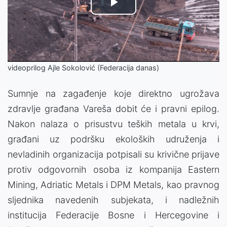
Video
Play
Player
is
loading.
Video
videoprilog Ajle Sokolović (Federacija danas)
Sumnje na zagađenje koje direktno ugrožava
zdravlje građana Vareša dobit će i pravni epilog.
Nakon nalaza o prisustvu teških metala u krvi,
građani uz podršku ekoloških udruženja i
nevladinih organizacija potpisali su krivične prijave
protiv odgovornih osoba iz kompanija Eastern
Mining, Adriatic Metals i DPM Metals, kao pravnog
sljednika navedenih subjekata, i nadležnih
institucija Federacije Bosne i Hercegovine i