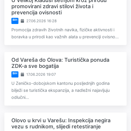
U Velikoj Kladuši šetnjom kroz prirodu
promovirani zdravi stilovi života i
prevencija ovisnosti
BiH
27.06.2026 16:28
Promocija zdravih životnih navika, fizičke aktivnosti i
boravka u prirodi kao važnih alata u prevenciji ovisno...
Od Vareša do Olova: Turistička ponuda
ZDK-a sve bogatija
BiH
17.06.2026 19:07
U Zeničko-dobojskom kantonu posljednjih godina
bilježi se turistička ekspanzija, a nadležni najavljuju
odlučni...
Olovo u krvi u Varešu: Inspekcija negira
vezu s rudnikom, slijedi retestiranje