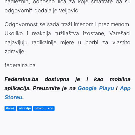
nadležnih, odnosno lica za koje smatrate da su
odgovorni“, dodala je Veljović.
Odgovornost se sada traži imenom i prezimenom.
Ukoliko i reakcija tužilaštva izostane, Varešaci
najavljuju radikalnije mjere u borbi za vlastito
zdravlje.
federalna.ba
Federalna.ba dostupna je i kao mobilna
aplikacija. Preuzmite je na
Google Playu
i
App
Storeu
.
Vareš
zdravlje
olovo u krvi