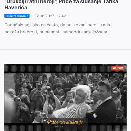
"Drukčiji ratni heroji", Priče za slušanje Tarika
Haverića
22.06.2026. 17:42
Priče za slušanje
Događalo se, iako ne često, da odlikovani heroji u miru
pokažu hrabrost, humanost i samoodricanje jo&scar...
AUDIO