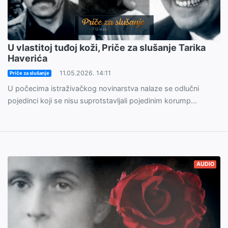
U vlastitoj tuđoj koži, Priče za slušanje Tarika
Haverića
11.05.2026. 14:11
Priče za slušanje
U počecima istraživačkog novinarstva nalaze se odlučni
pojedinci koji se nisu suprotstavljali pojedinim korump...
AUDIO