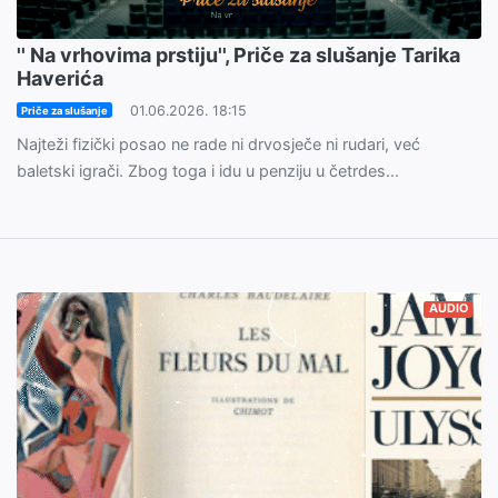
'' Na vrhovima prstiju'', Priče za slušanje Tarika
Haverića
01.06.2026. 18:15
Priče za slušanje
Najteži fizički posao ne rade ni drvosječe ni rudari, već
baletski igrači. Zbog toga i idu u penziju u četrdes...
AUDIO