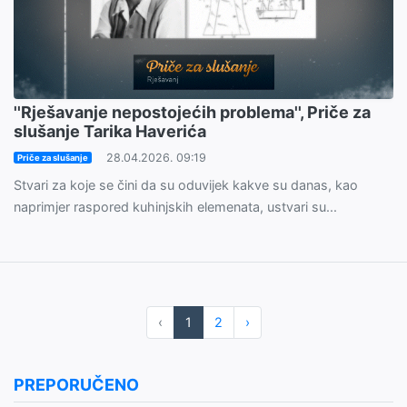
''Rješavanje nepostojećih problema'', Priče za
slušanje Tarika Haverića
28.04.2026. 09:19
Priče za slušanje
Stvari za koje se čini da su oduvijek kakve su danas, kao
naprimjer raspored kuhinjskih elemenata, ustvari su...
‹
1
2
›
PREPORUČENO