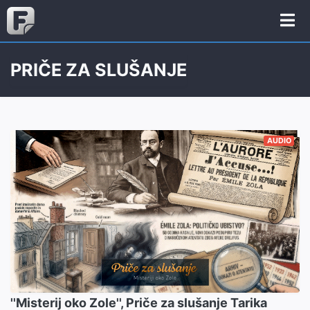
PRIČE ZA SLUŠANJE
AUDIO
''Misterij oko Zole'', Priče za slušanje Tarika