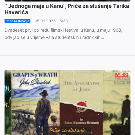
'' Jednoga maja u Kanu'', Priče za slušanje Tarika
Haverića
15.06.2026. 15:38
Priče za slušanje
Dvadeset prvi po redu filmski festival u Kanu, u maju 1968,
odvijao se u vrijeme vala studentskih i radničkih...
AUDIO