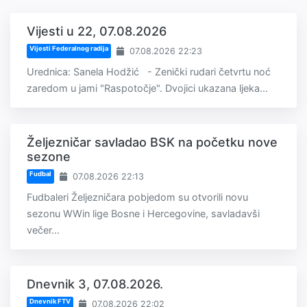
Vijesti u 22, 07.08.2026
Vijesti Federalnog radija
07.08.2026 22:23
Urednica: Sanela Hodžić - Zenički rudari četvrtu noć
zaredom u jami "Raspotočje". Dvojici ukazana ljeka...
Željezničar savladao BSK na početku nove
sezone
Fudbal
07.08.2026 22:13
Fudbaleri Željezničara pobjedom su otvorili novu
sezonu WWin lige Bosne i Hercegovine, savladavši
večer...
Dnevnik 3, 07.08.2026.
Dnevnik FTV
07.08.2026 22:02