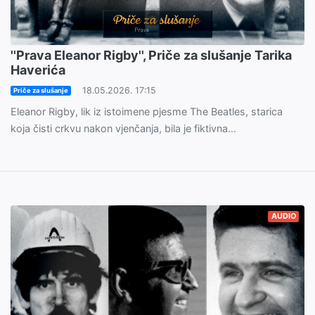
''Prava Eleanor Rigby'', Priče za slušanje Tarika
Haverića
18.05.2026. 17:15
Priče za slušanje
Eleanor Rigby, lik iz istoimene pjesme The Beatles, starica
koja čisti crkvu nakon vjenčanja, bila je fiktivna...
AUDIO