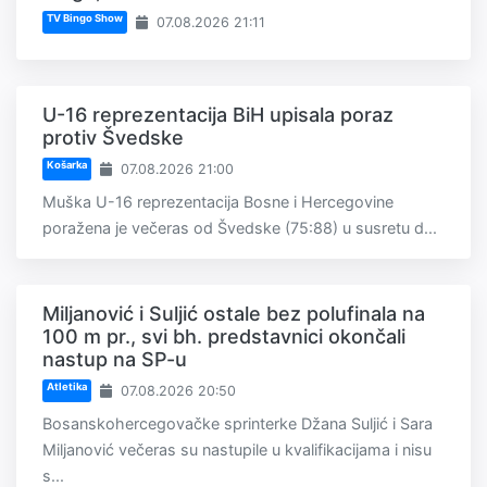
TV Bingo Show
07.08.2026 21:11
U-16 reprezentacija BiH upisala poraz
protiv Švedske
Košarka
07.08.2026 21:00
Muška U-16 reprezentacija Bosne i Hercegovine
poražena je večeras od Švedske (75:88) u susretu d...
Miljanović i Suljić ostale bez polufinala na
100 m pr., svi bh. predstavnici okončali
nastup na SP-u
Atletika
07.08.2026 20:50
Bosanskohercegovačke sprinterke Džana Suljić i Sara
Miljanović večeras su nastupile u kvalifikacijama i nisu
s...