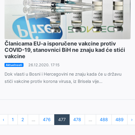
Članicama EU-a isporučene vakcine protiv
COVID-19, stanovnici BiH ne znaju kad će stići
vakcine
26.12.2020. 17:15
Aktuelnosti
Dok vlasti u Bosni i Hercegovini ne znaju kada će u državu
stići vakcine protiv korona virusa, iz Brisela vije...
‹
1
2
...
476
477
478
...
488
489
›