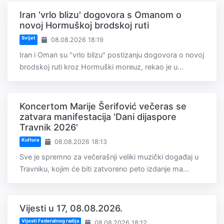
Iran 'vrlo blizu' dogovora s Omanom o
novoj Hormuškoj brodskoj ruti
Svijet
08.08.2026 18:19
Iran i Oman su "vrlo blizu" postizanju dogovora o novoj
brodskoj ruti kroz Hormuški moreuz, rekao je u...
Koncertom Marije Šerifović večeras se
zatvara manifestacija 'Dani dijaspore
Travnik 2026'
Kultura
08.08.2026 18:13
Sve je spremno za večerašnji veliki muzički događaj u
Travniku, kojim će biti zatvoreno peto izdanje ma...
Vijesti u 17, 08.08.2026.
Vijesti Federalnog radija
08.08.2026 18:12