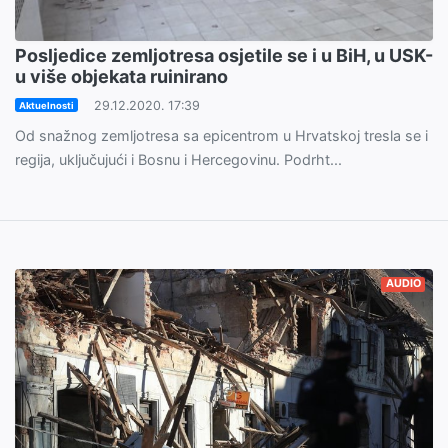
Posljedice zemljotresa osjetile se i u BiH, u USK-
u više objekata ruinirano
29.12.2020. 17:39
Aktuelnosti
Od snažnog zemljotresa sa epicentrom u Hrvatskoj tresla se i
regija, uključujući i Bosnu i Hercegovinu. Podrht...
AUDIO