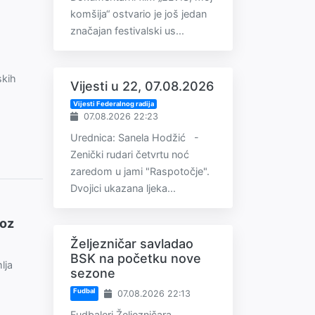
komšija“ ostvario je još jedan
značajan festivalski us...
skih
Vijesti u 22, 07.08.2026
Vijesti Federalnog radija
07.08.2026 22:23
Urednica: Sanela Hodžić -
Zenički rudari četvrtu noć
zaredom u jami "Raspotočje".
Dvojici ukazana ljeka...
voz
Željezničar savladao
BSK na početku nove
lja
sezone
Fudbal
07.08.2026 22:13
Fudbaleri Željezničara