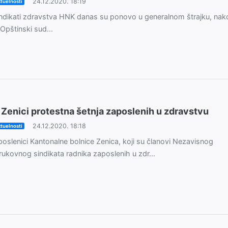
24.12.2020. 18:19
tuelnosti
ndikati zdravstva HNK danas su ponovo u generalnom štrajku, nak
 Opštinski sud...
 Zenici protestna šetnja zaposlenih u zdravstvu
24.12.2020. 18:18
tuelnosti
oslenici Kantonalne bolnice Zenica, koji su članovi Nezavisnog
rukovnog sindikata radnika zaposlenih u zdr...