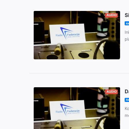
S
AUDIO
Ak
In
pl
D
AUDIO
Ak
Ko
mo