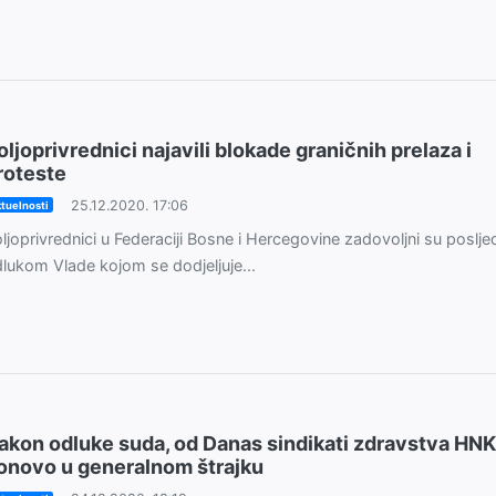
oljoprivrednici najavili blokade graničnih prelaza i
roteste
25.12.2020. 17:06
tuelnosti
ljoprivrednici u Federaciji Bosne i Hercegovine zadovoljni su poslj
lukom Vlade kojom se dodjeljuje...
akon odluke suda, od Danas sindikati zdravstva HNK
onovo u generalnom štrajku