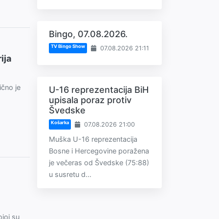
Bingo, 07.08.2026.
TV Bingo Show
07.08.2026 21:11
ija
ično je
U-16 reprezentacija BiH
upisala poraz protiv
Švedske
Košarka
07.08.2026 21:00
Muška U-16 reprezentacija
Bosne i Hercegovine poražena
je večeras od Švedske (75:88)
u susretu d...
ojoj su