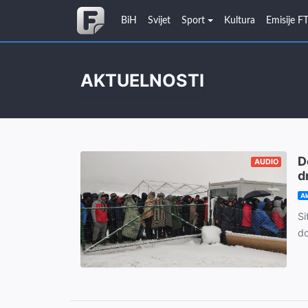
BiH
Svijet
Sport
Kultura
Emisije F
AKTUELNOSTI
D
AUDIO
d
Ak
Si
do