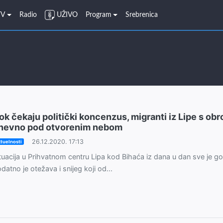
TV
Radio
UŽIVO
Program
Srebrenica
ok čekaju politički koncenzus, migranti iz Lipe s ob
nevno pod otvorenim nebom
26.12.2020. 17:13
tuelnosti
tuacija u Prihvatnom centru Lipa kod Bihaća iz dana u dan sve je go
datno je otežava i snijeg koji od...