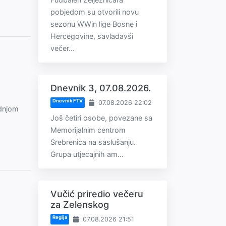
pobjedom su otvorili novu
sezonu WWin lige Bosne i
Hercegovine, savladavši
večer...
Dnevnik 3, 07.08.2026.
Dnevnik FTV
07.08.2026 22:02
ednjom
Još četiri osobe, povezane sa
Memorijalnim centrom
Srebrenica na saslušanju.
Grupa utjecajnih am...
Vučić priredio večeru
za Zelenskog
Regija
07.08.2026 21:51