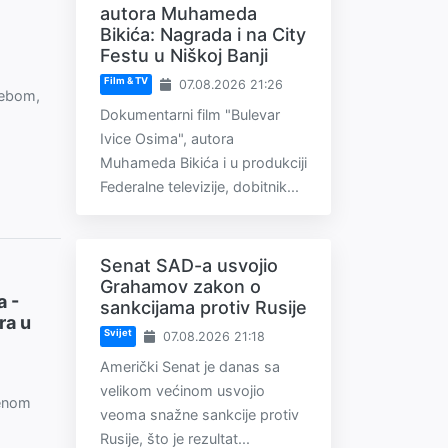
autora Muhameda
Bikića: Nagrada i na City
Festu u Niškoj Banji
Film & TV
07.08.2026 21:26
nebom,
Dokumentarni film "Bulevar
Ivice Osima", autora
Muhameda Bikića i u produkciji
Federalne televizije, dobitnik...
Senat SAD-a usvojio
Grahamov zakon o
a -
sankcijama protiv Rusije
ra u
Svijet
07.08.2026 21:18
Američki Senat je danas sa
velikom većinom usvojio
menom
veoma snažne sankcije protiv
Rusije, što je rezultat...