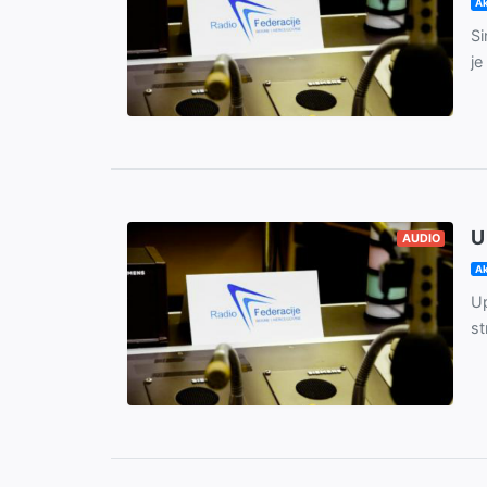
Ak
Si
je
U
AUDIO
Ak
Up
st