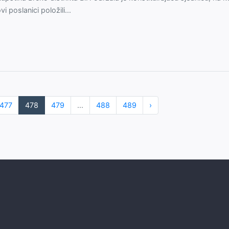
vi poslanici položili...
477
478
479
...
488
489
›