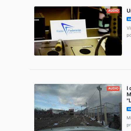
U
AUDIO
Ak
V
po
I
AUDIO
M
"L
Ak
Mi
pr