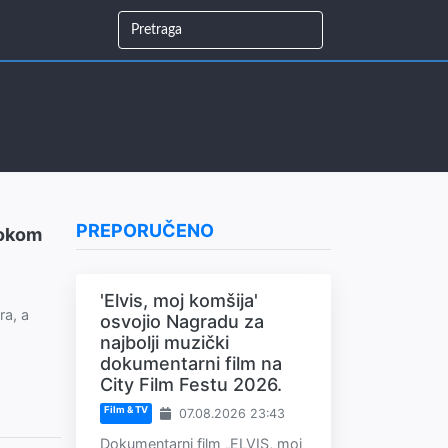
PREPORUČENO
rokom
'Elvis, moj komšija'
ra, a
osvojio Nagradu za
najbolji muzički
dokumentarni film na
City Film Festu 2026.
Film & TV
07.08.2026 23:43
Dokumentarni film „ELVIS, moj