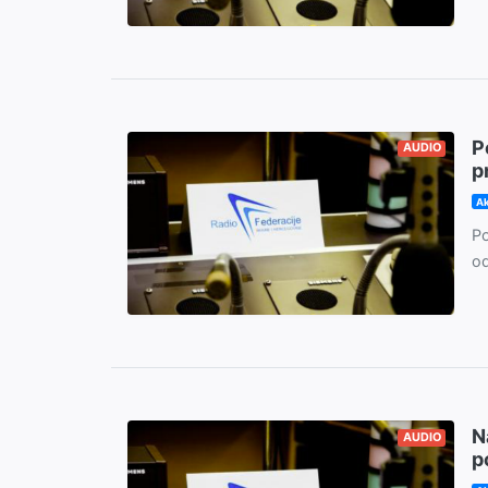
P
AUDIO
p
Ak
Po
od
N
AUDIO
p