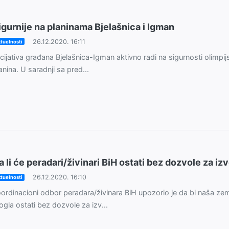
igurnije na planinama Bjelašnica i Igman
26.12.2020. 16:11
tuelnosti
icijativa građana Bjelašnica-Igman aktivno radi na sigurnosti olimpij
anina. U saradnji sa pred...
a li će peradari/živinari BiH ostati bez dozvole za iz
26.12.2020. 16:10
tuelnosti
ordinacioni odbor peradara/živinara BiH upozorio je da bi naša zem
gla ostati bez dozvole za izv...