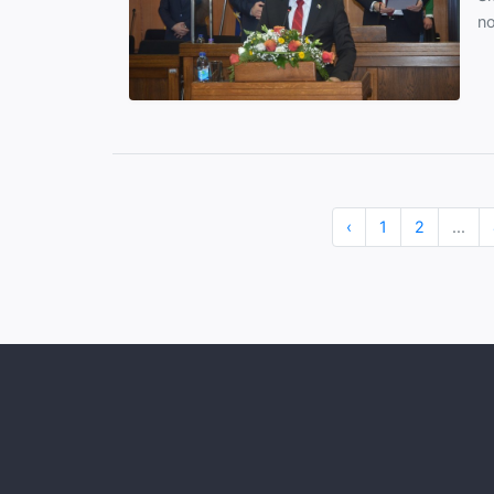
no
‹
1
2
...