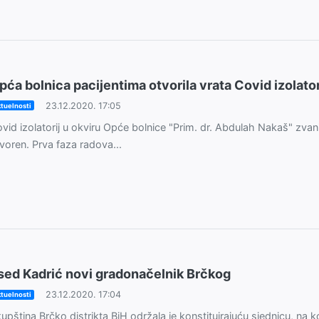
pća bolnica pacijentima otvorila vrata Covid izolator
23.12.2020. 17:05
tuelnosti
vid izolatorij u okviru Opće bolnice "Prim. dr. Abdulah Nakaš" zvan
voren. Prva faza radova...
sed Kadrić novi gradonačelnik Brčkog
23.12.2020. 17:04
tuelnosti
upština Brčko distrikta BiH održala je konstituirajuću sjednicu, na k