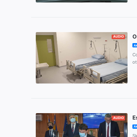
O
AUDIO
Ak
Co
ot
E
AUDIO
Ak
Sk