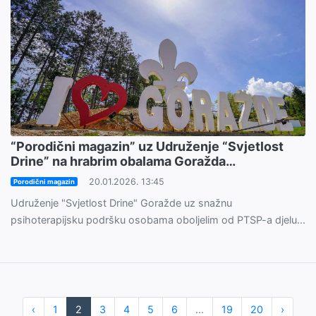
“Porodični magazin” uz Udruženje “Svjetlost
Drine” na hrabrim obalama Goražda…
20.01.2026. 13:45
Porodični magazin
Udruženje "Svjetlost Drine" Goražde uz snažnu
psihoterapijsku podršku osobama oboljelim od PTSP-a djelu...
‹
1
2
3
4
5
6
...
19
20
›