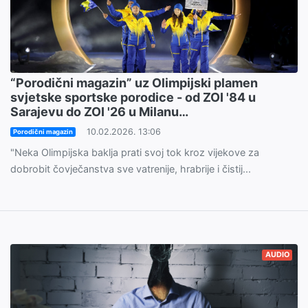
“Porodični magazin” uz Olimpijski plamen
svjetske sportske porodice - od ZOI '84 u
Sarajevu do ZOI '26 u Milanu…
10.02.2026. 13:06
Porodični magazin
"Neka Olimpijska baklja prati svoj tok kroz vijekove za
dobrobit čovječanstva sve vatrenije, hrabrije i čistij...
AUDIO