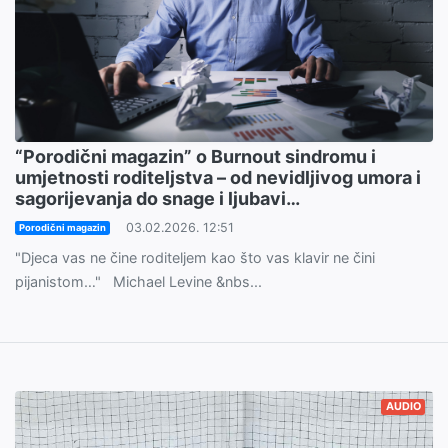
“Porodični magazin” o Burnout sindromu i
umjetnosti roditeljstva – od nevidljivog umora i
sagorijevanja do snage i ljubavi…
03.02.2026. 12:51
Porodični magazin
"Djeca vas ne čine roditeljem kao što vas klavir ne čini
pijanistom…" Michael Levine &nbs...
AUDIO