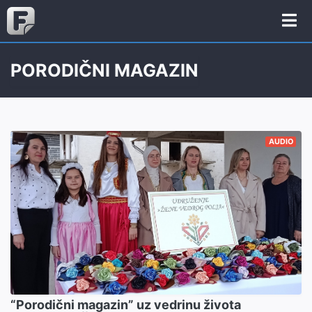
PORODIČNI MAGAZIN
AUDIO
“Porodični magazin” uz vedrinu života