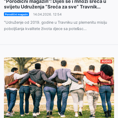
“Porodični magazin”: Dijeli se i množi sreća u
svijetu Udruženja “Sreća za sve” Travnik…
14.04.2026. 12:54
Porodični magazin
"Udruženje od 2019. godine u Travniku uz plemenitu misiju
poboljšanja kvalitete života djece sa pote&sc...
AUDIO