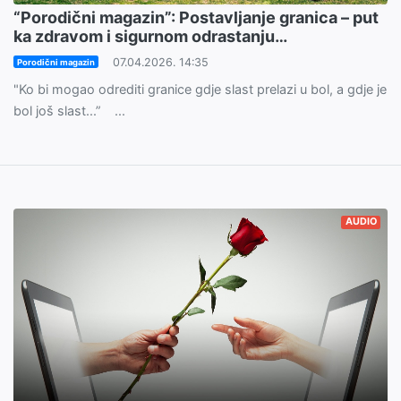
“Porodični magazin”: Postavljanje granica – put
ka zdravom i sigurnom odrastanju…
07.04.2026. 14:35
Porodični magazin
"Ko bi mogao odrediti granice gdje slast prelazi u bol, a gdje je
bol još slast...” ...
AUDIO