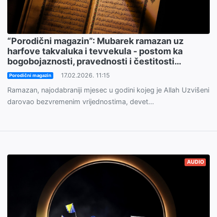
“Porodični magazin”: Mubarek ramazan uz
harfove takvaluka i tevvekula - postom ka
bogobojaznosti, pravednosti i čestitosti…
17.02.2026. 11:15
Porodični magazin
Ramazan, najodabraniji mjesec u godini kojeg je Allah Uzvišeni
darovao bezvremenim vrijednostima, devet...
AUDIO