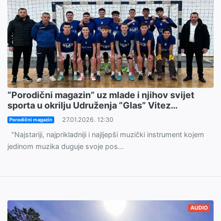
“Porodični magazin” uz mlade i njihov svijet
sporta u okrilju Udruženja “Glas” Vitez…
27.01.2026. 12:30
Porodični magazin
"Najstariji, najprikladniji i najljepši muzički instrument kojem
jedinom muzika duguje svoje pos...
AUDIO