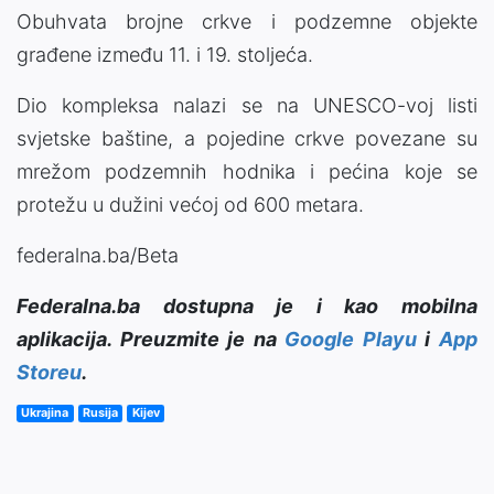
Obuhvata brojne crkve i podzemne objekte
građene između 11. i 19. stoljeća.
Dio kompleksa nalazi se na UNESCO-voj listi
svjetske baštine, a pojedine crkve povezane su
mrežom podzemnih hodnika i pećina koje se
protežu u dužini većoj od 600 metara.
federalna.ba/Beta
Federalna.ba dostupna je i kao mobilna
aplikacija. Preuzmite je na
Google Playu
i
App
Storeu
.
Ukrajina
Rusija
Kijev