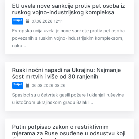
EU uvela nove sankcije protiv pet osoba iz
ruskog vojno-industrijskog kompleksa
Svijet
07.08.2026 12:11
Evropska unija uvela je nove sankcije protiv pet osoba
povezanih s ruskim vojno-industrijskim kompleksom,
nako...
Ruski noćni napadi na Ukrajinu: Najmanje
šest mrtvih i više od 30 ranjenih
Svijet
06.08.2026 08:26
Spasioci su u četvrtak gasili požare i uklanjali ruševine
u istočnom ukrajinskom gradu Balakli...
Putin potpisao zakon o restriktivnim
mjerama za Ruse osuđene u odsustvu koji