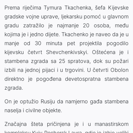
Prema riječima Tymura Tkachenka, šefa Kijevske
gradske vojne uprave, ljekarsku pomoć u glavnom
gradu zatražilo je najmanje 20 osoba, među
kojima je i jedno dijete. Tkachenko je naveo da je u
manje od 30 minuta pet projektila pogodilo
kijevsku četvrt Shevchenkivskyi. Oštećena je i
stambena zgrada sa 25 spratova, dok su požari
izbili na jednoj pijaci i u trgovini. U četvrti Obolon
direktno je pogođena devetospratna stambena
zgrada.
On je optužio Rusiju da namjerno gađa stambena
naselja i civilne objekte.
Značajna šteta pričinjena je i u manastirskom
kompleksu Kyiv Pechersk Lavra, gdje je izbio veliki