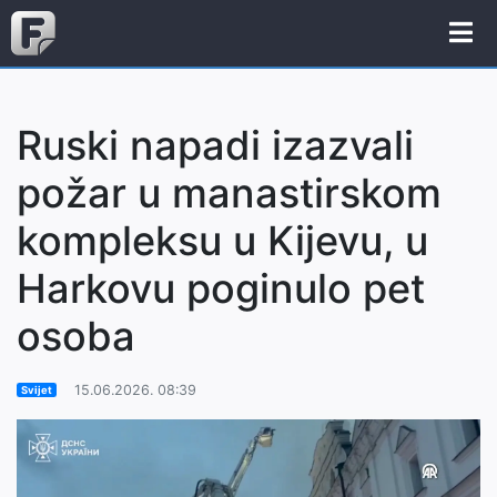
Ruski napadi izazvali
požar u manastirskom
kompleksu u Kijevu, u
Harkovu poginulo pet
osoba
15.06.2026. 08:39
Svijet