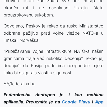
imovina ostati zamrznuta sve dok Rusija ne
okonča rat i ne nadoknadi Ukrajini štetu
prouzrokovanu sukobom.
Odvojeno, Peskov je rekao da rusko Ministarstvo
odbrane pažljivo prati vojne vježbe NATO-a u
Finska i Norveška.
"Približavanje vojne infrastrukture NATO-a našim
granicama traje već nekoliko decenija", rekao je,
dodajući da Rusija poduzima neophodne mjere
kako bi osigurala vlastitu sigurnost.
AA/federalna.ba
Federalna.ba dostupna je i kao mobilna
aplikacija. Preuzmite je na
Google Playu
i
App