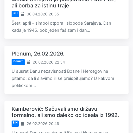
ali borba za istinu traje
BiH
06.04.2026 20:55
Šesti april – simbol otpora i slobode Sarajeva. Dan
kada je 1945. pobijeđen fašizam i dan...
Plenum, 26.02.2026.
Plenum
26.02.2026 22:34
U susret Danu nezavisnosti Bosne i Hercegovine
pitamo: da li slavimo ili se preispitujemo? U kakvom
političkom...
Kamberović: Sačuvali smo državu
formalno, ali smo daleko od ideala iz 1992.
BiH
26.02.2026 20:46
U susret Danu nezavisnosti Bosne i Hercegovine