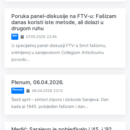
Poruka panel-diskusije na FTV-u: Fašizam
danas koristi iste metode, ali dolazi u
drugom ruhu
BiH
07.05.2026 22:45
U specijalnoj panel-diskusiji FTV-a Smrt fašizmu,
snimljenoj u sarajevskom Collegium Artisticumu
povodo...
Plenum, 06.04.2026.
Plenum
06.04.2026 23:12
Šesti april – simbol otpora i slobode Sarajeva. Dan
kada je 1945. pobijeđen fašizam i dan...
Medić: Sarajevo je pobjeđivalo i '45. i '92,