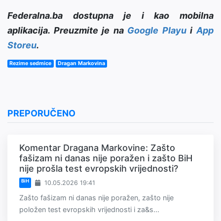
Federalna.ba dostupna je i kao mobilna
aplikacija. Preuzmite je na
Google Playu
i
App
Storeu
.
Rezime sedmice
Dragan Markovina
PREPORUČENO
Komentar Dragana Markovine: Zašto
fašizam ni danas nije poražen i zašto BiH
nije prošla test evropskih vrijednosti?
BiH
10.05.2026 19:41
Zašto fašizam ni danas nije poražen, zašto nije
položen test evropskih vrijednosti i za&s...