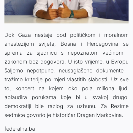
Video
Dok Gaza nestaje pod političkom i moralnom
anestezijom svijeta, Bosna i Hercegovina se
sprema za sjednicu s nepoznatom većinom i
zakonom bez dogovora. U isto vrijeme, u Evropu
šaljemo nepotpune, neusaglašene dokumente i
tražimo kriterije po mjeri vlastitih slabosti. Uz sve
to, koncert na kojem oko pola miliona ljudi
aplaudira porukama koje bi u svakoj drugoj
demokratiji bile razlog za uzbunu. Za Rezime
sedmice govorio je historičar Dragan Markovina.
federalna.ba