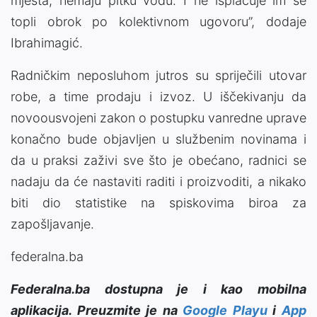
mjesta, nemaju pitku vodu. I ne isplaćuje im se
topli obrok po kolektivnom ugovoru”, dodaje
Ibrahimagić.
Radničkim neposluhom jutros su spriječili utovar
robe, a time prodaju i izvoz. U iščekivanju da
novoousvojeni zakon o postupku vanredne uprave
konačno bude objavljen u službenim novinama i
da u praksi zaživi sve što je obećano, radnici se
nadaju da će nastaviti raditi i proizvoditi, a nikako
biti dio statistike na spiskovima biroa za
zapošljavanje.
federalna.ba
Federalna.ba dostupna je i kao mobilna
aplikacija. Preuzmite je na
Google Playu
i
App