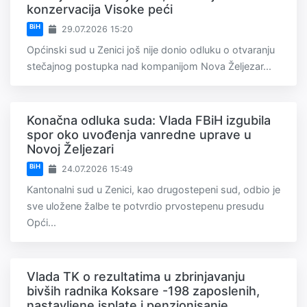
konzervacija Visoke peći
BiH
29.07.2026 15:20
Općinski sud u Zenici još nije donio odluku o otvaranju
stečajnog postupka nad kompanijom Nova Željezar...
Konačna odluka suda: Vlada FBiH izgubila
spor oko uvođenja vanredne uprave u
Novoj Željezari
BiH
24.07.2026 15:49
Kantonalni sud u Zenici, kao drugostepeni sud, odbio je
sve uložene žalbe te potvrdio prvostepenu presudu
Opći...
Vlada TK o rezultatima u zbrinjavanju
bivših radnika Koksare -198 zaposlenih,
nastavljene isplate i penzionisanje