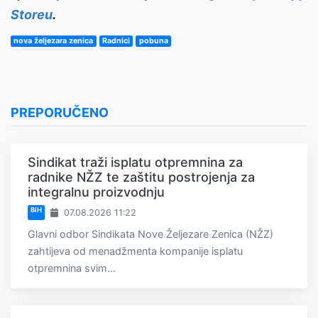
Storeu
.
nova željezara zenica
Radnici
pobuna
PREPORUČENO
Sindikat traži isplatu otpremnina za
radnike NŽZ te zaštitu postrojenja za
integralnu proizvodnju
BiH
07.08.2026 11:22
Glavni odbor Sindikata Nove Željezare Zenica (NŽZ)
zahtijeva od menadžmenta kompanije isplatu
otpremnina svim...