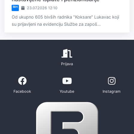
BiH
23.07.2026 12:10
Od ukupno 605 bivših radnika "Koksare" Lukavac koji
su prijavljeni na evidenciju Službe za zapoš...
Prijava
Facebook
Youtube
Instagram