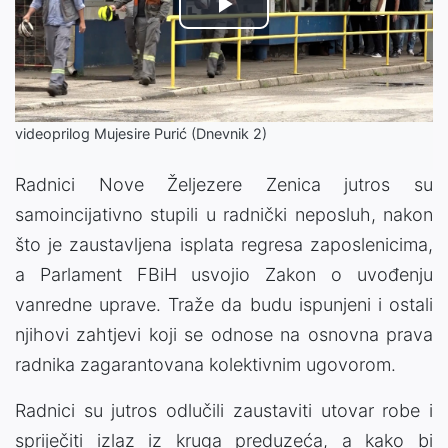
Play
Video
videoprilog Mujesire Purić (Dnevnik 2)
Radnici Nove Željezere Zenica jutros su
samoincijativno stupili u radnički neposluh, nakon
što je zaustavljena isplata regresa zaposlenicima,
a Parlament FBiH usvojio Zakon o uvođenju
vanredne uprave. Traže da budu ispunjeni i ostali
njihovi zahtjevi koji se odnose na osnovna prava
radnika zagarantovana kolektivnim ugovorom.
Radnici su jutros odlučili zaustaviti utovar robe i
spriječiti izlaz iz kruga preduzeća, a kako bi