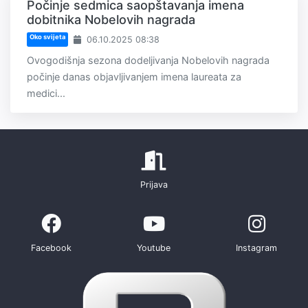
Počinje sedmica saopštavanja imena
dobitnika Nobelovih nagrada
Oko svijeta
06.10.2025 08:38
Ovogodišnja sezona dodeljivanja Nobelovih nagrada
počinje danas objavljivanjem imena laureata za
medici...
Prijava
Facebook
Youtube
Instagram