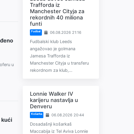
Trafforda iz
Manchester Cityja za
rekordnih 40 miliona
funti
Fudbal
06.08.2026 21:16
ađeno
Fudbalski klub Leeds
angažovao je golmana
Jamesa Trafforda iz
Manchester Cityja u transferu
oferu u
rekordnom za klub,...
Lonnie Walker IV
karijeru nastavlja u
Denveru
Košarka
06.08.2026 20:44
 kući
Dosadašnji košarkaš
Maccabija iz Tel Aviva Lonnie