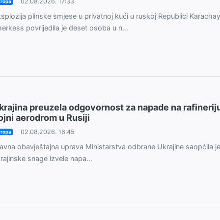
02.08.2026. 17:33
ropa
splozija plinske smjese u privatnoj kući u ruskoj Republici Karacha
erkess povrijedila je deset osoba u n...
krajina preuzela odgovornost za napade na rafineriju
ojni aerodrom u Rusiji
02.08.2026. 16:45
ropa
avna obavještajna uprava Ministarstva odbrane Ukrajine saopćila j
rajinske snage izvele napa...