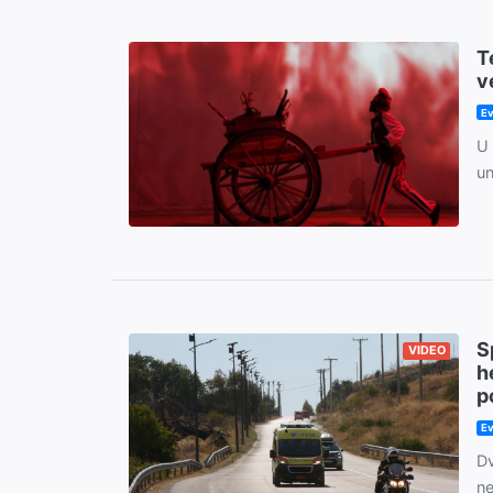
T
v
Ev
U 
un
S
VIDEO
h
p
Ev
Dv
ne