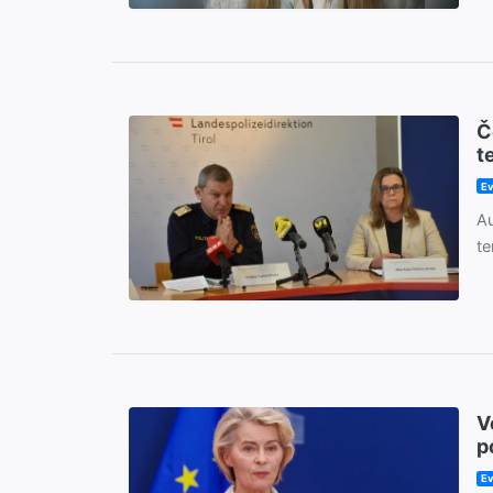
Č
t
Ev
Au
te
V
p
Ev