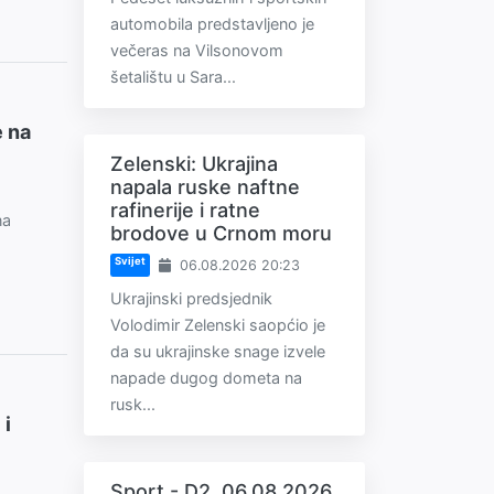
automobila predstavljeno je
večeras na Vilsonovom
šetalištu u Sara...
e na
Zelenski: Ukrajina
napala ruske naftne
rafinerije i ratne
na
brodove u Crnom moru
Svijet
06.08.2026 20:23
Ukrajinski predsjednik
Volodimir Zelenski saopćio je
da su ukrajinske snage izvele
napade dugog dometa na
rusk...
 i
Sport - D2, 06.08.2026