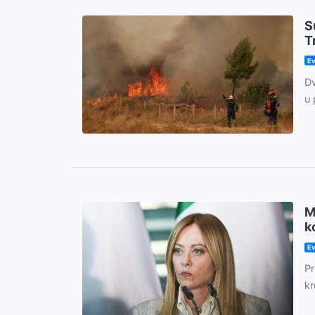
S
T
Ev
Dv
u 
M
k
Ev
Pr
kr