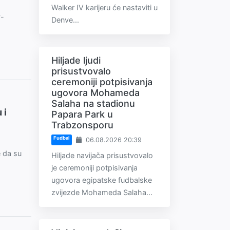
Walker IV karijeru će nastaviti u
y-
Denve...
Hiljade ljudi
prisustvovalo
ceremoniji potpisivanja
ugovora Mohameda
Salaha na stadionu
 i
Papara Park u
Trabzonsporu
Fudbal
06.08.2026 20:39
e da su
Hiljade navijača prisustvovalo
je ceremoniji potpisivanja
ugovora egipatske fudbalske
zvijezde Mohameda Salaha...