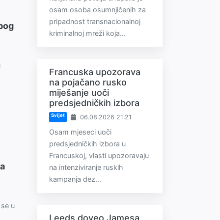
osam osoba osumnjičenih za
pripadnost transnacionalnoj
zbog
kriminalnoj mreži koja...
u
Francuska upozorava
na pojačano rusko
miješanje uoči
predsjedničkih izbora
Svijet
06.08.2026 21:21
Osam mjeseci uoči
predsjedničkih izbora u
Francuskoj, vlasti upozoravaju
na
na intenziviranje ruskih
kampanja dez...
 se u
Leeds doveo Jamesa