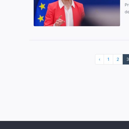
Pr
de
‹
1
2
3