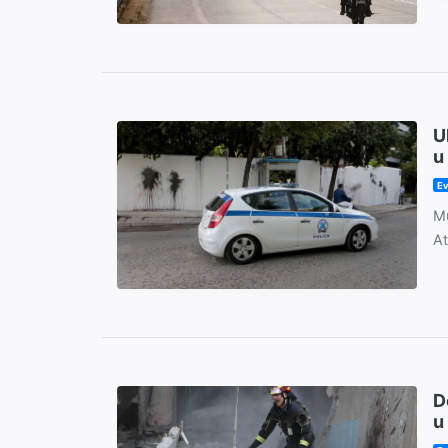
U
u
Ev
Mu
At
D
u