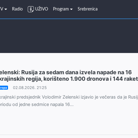
TV
Radio
UŽIVO
Program
Srebrenica
elenski: Rusija za sedam dana izvela napade na 16
krajinskih regija, korišteno 1.900 dronova i 144 rake
02.08.2026. 21:25
ropa
rajinski predsjednik Volodimir Zelenski izjavio je večeras da je Rusij
riodu od jedne sedmice napala 16...