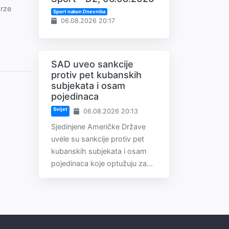
brze
Sport nakon Dnevnika
06.08.2026 20:17
SAD uveo sankcije
protiv pet kubanskih
subjekata i osam
pojedinaca
Svijet
06.08.2026 20:13
Sjedinjene Američke Države
uvele su sankcije protiv pet
kubanskih subjekata i osam
pojedinaca koje optužuju za...