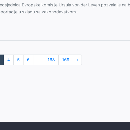
edsjednica Evropske komisije Ursula von der Leyen pozvala je na 
portacije u skladu sa zakonodavstvom...
4
5
6
...
168
169
›