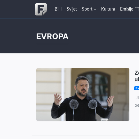
BiH
Svijet
Sport
Kultura
Emisije F
EVROPA
Z
u
Ev
Uk
pe