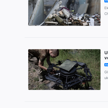
Ev
Ek
Ch
U
v
Ev
Gl
uk