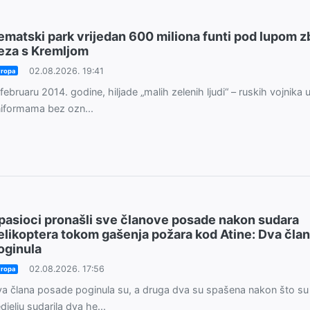
ematski park vrijedan 600 miliona funti pod lupom 
eza s Kremljom
02.08.2026. 19:41
ropa
februaru 2014. godine, hiljade „malih zelenih ljudi“ – ruskih vojnika 
iformama bez ozn...
pasioci pronašli sve članove posade nakon sudara
elikoptera tokom gašenja požara kod Atine: Dva čla
oginula
02.08.2026. 17:56
ropa
a člana posade poginula su, a druga dva su spašena nakon što su
djelju sudarila dva he...