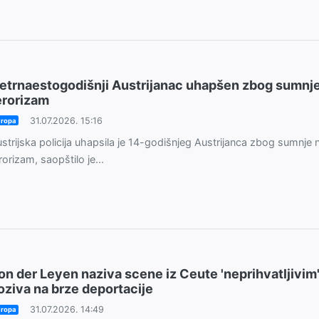
etrnaestogodišnji Austrijanac uhapšen zbog sumnj
erorizam
31.07.2026. 15:16
ropa
strijska policija uhapsila je 14-godišnjeg Austrijanca zbog sumnje 
rorizam, saopštilo je...
on der Leyen naziva scene iz Ceute 'neprihvatljivim'
oziva na brze deportacije
31.07.2026. 14:49
ropa