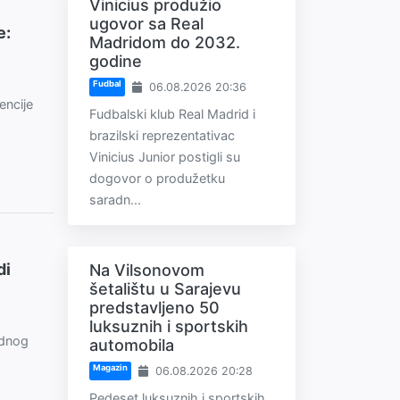
Vinicius produžio
ugovor sa Real
e:
Madridom do 2032.
godine
Fudbal
06.08.2026 20:36
encije
Fudbalski klub Real Madrid i
brazilski reprezentativac
Vinicius Junior postigli su
dogovor o produžetku
saradn...
di
Na Vilsonovom
šetalištu u Sarajevu
predstavljeno 50
luksuznih i sportskih
odnog
automobila
Magazin
06.08.2026 20:28
Pedeset luksuznih i sportskih