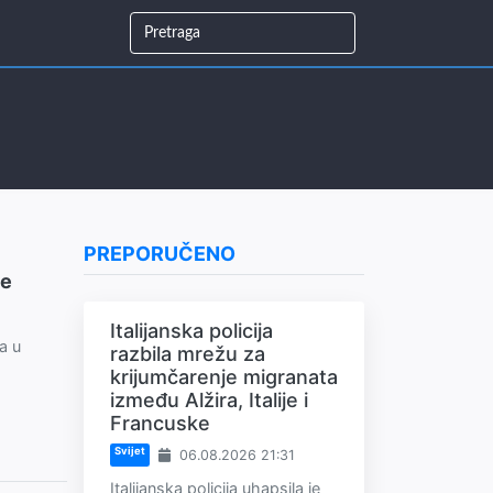
PREPORUČENO
te
Italijanska policija
a u
razbila mrežu za
krijumčarenje migranata
između Alžira, Italije i
Francuske
Svijet
06.08.2026 21:31
Italijanska policija uhapsila je