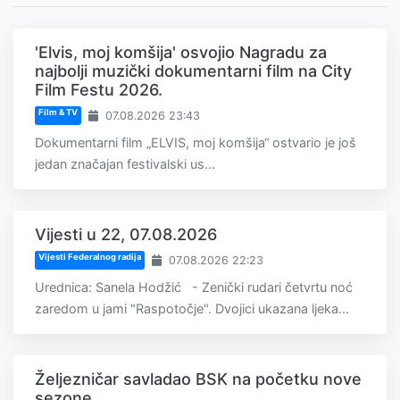
'Elvis, moj komšija' osvojio Nagradu za
najbolji muzički dokumentarni film na City
Film Festu 2026.
Film & TV
07.08.2026 23:43
Dokumentarni film „ELVIS, moj komšija“ ostvario je još
jedan značajan festivalski us...
Vijesti u 22, 07.08.2026
Vijesti Federalnog radija
07.08.2026 22:23
Urednica: Sanela Hodžić - Zenički rudari četvrtu noć
zaredom u jami "Raspotočje". Dvojici ukazana ljeka...
Željezničar savladao BSK na početku nove
sezone