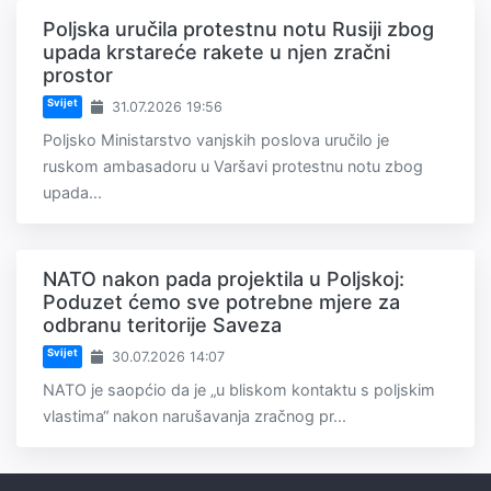
Poljska uručila protestnu notu Rusiji zbog
upada krstareće rakete u njen zračni
prostor
Svijet
31.07.2026 19:56
Poljsko Ministarstvo vanjskih poslova uručilo je
ruskom ambasadoru u Varšavi protestnu notu zbog
upada...
NATO nakon pada projektila u Poljskoj:
Poduzet ćemo sve potrebne mjere za
odbranu teritorije Saveza
Svijet
30.07.2026 14:07
NATO je saopćio da je „u bliskom kontaktu s poljskim
vlastima“ nakon narušavanja zračnog pr...