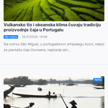
Vulkansko tlo i okeanska klima čuvaju tradiciju
proizvodnje čaja u Portugalu
16.07.2026. 14:08
Oko svijeta
Na ostrvu São Miguel, u portugalskom arhipelagu Azori, nalazi
se plantaža čaja Gorreana, najstarija akt...
FOTO