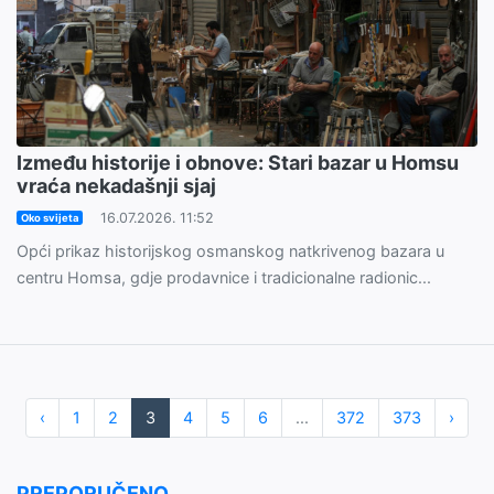
Između historije i obnove: Stari bazar u Homsu
vraća nekadašnji sjaj
16.07.2026. 11:52
Oko svijeta
Opći prikaz historijskog osmanskog natkrivenog bazara u
centru Homsa, gdje prodavnice i tradicionalne radionic...
‹
1
2
3
4
5
6
...
372
373
›
PREPORUČENO