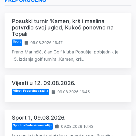
Posuški turnir 'Kamen, krš i maslina'
potvrdio svoj ugled, Kukoč ponovno na
Topali
Sport
09.08.2026 16:47
Frano Marinčić, član Golf kluba Posušje, pobjednik je
15. izdanja golf turnira „Kamen, krš...
Vijesti u 12, 09.08.2026.
Vijesti Federalnog radija
09.08.2026 16:45
Sport 1, 09.08.2026.
Sport na Federalnom radiju
09.08.2026 16:43
Iza nas je i drugi radni dan u novoj sezoni Premijer