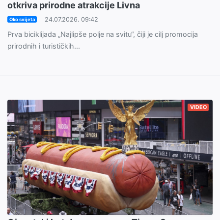
otkriva prirodne atrakcije Livna
24.07.2026. 09:42
Oko svijeta
Prva biciklijada „Najlipše polje na svitu“, čiji je cilj promocija
prirodnih i turističkih...
VIDEO