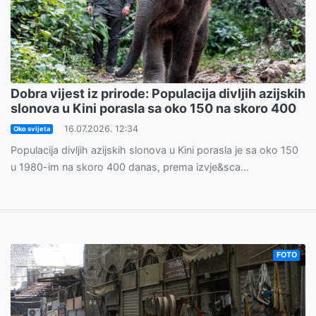
Dobra vijest iz prirode: Populacija divljih azijskih
slonova u Kini porasla sa oko 150 na skoro 400
16.07.2026. 12:34
Oko svijeta
Populacija divljih azijskih slonova u Kini porasla je sa oko 150
u 1980-im na skoro 400 danas, prema izvje&sca...
FOTO