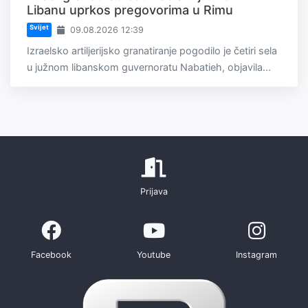
Libanu uprkos pregovorima u Rimu
Svijet
09.08.2026 12:39
Izraelsko artiljerijsko granatiranje pogodilo je četiri sela
u južnom libanskom guvernoratu Nabatieh, objavila...
Prijava
Facebook
Youtube
Instagram