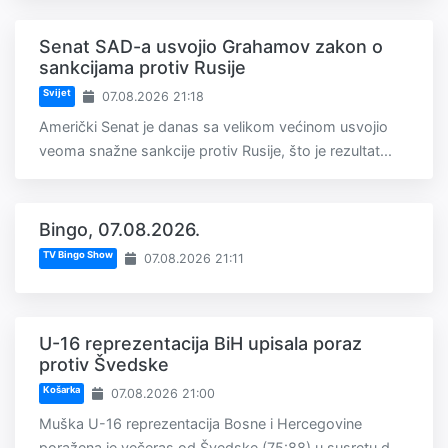
Senat SAD-a usvojio Grahamov zakon o
sankcijama protiv Rusije
Svijet
07.08.2026 21:18
Američki Senat je danas sa velikom većinom usvojio
veoma snažne sankcije protiv Rusije, što je rezultat...
Bingo, 07.08.2026.
TV Bingo Show
07.08.2026 21:11
U-16 reprezentacija BiH upisala poraz
protiv Švedske
Košarka
07.08.2026 21:00
Muška U-16 reprezentacija Bosne i Hercegovine
poražena je večeras od Švedske (75:88) u susretu d...