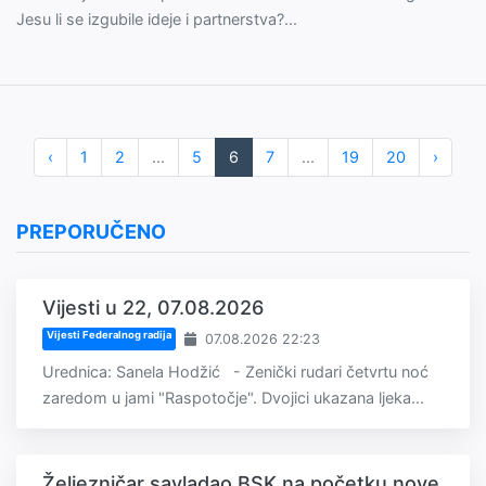
Jesu li se izgubile ideje i partnerstva?...
‹
1
2
...
5
6
7
...
19
20
›
PREPORUČENO
Vijesti u 22, 07.08.2026
Vijesti Federalnog radija
07.08.2026 22:23
Urednica: Sanela Hodžić - Zenički rudari četvrtu noć
zaredom u jami "Raspotočje". Dvojici ukazana ljeka...
Željezničar savladao BSK na početku nove