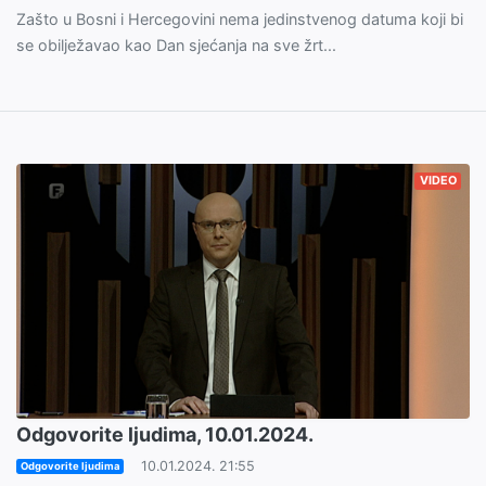
Zašto u Bosni i Hercegovini nema jedinstvenog datuma koji bi
se obilježavao kao Dan sjećanja na sve žrt...
VIDEO
Odgovorite ljudima, 10.01.2024.
10.01.2024. 21:55
Odgovorite ljudima