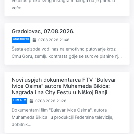
večeras preko svog Instagram naloga da je priredio
veče...
Gradolovac, 07.08.2026.
Gradolovac
07.08.2026 21:46
Šesta epizoda vodi nas na emotivno putovanje kroz
Crnu Goru, zemlju kontrasta gdje se surove planine nj...
Novi uspjeh dokumentarca FTV "Bulevar
Ivice Osima" autora Muhameda Bikića:
Nagrada i na City Festu u Niškoj Banji
Film & TV
07.08.2026 21:26
Dokumentarni film "Bulevar Ivice Osima", autora
Muhameda Bikića i u produkciji Federalne televizije,
dobitnik...