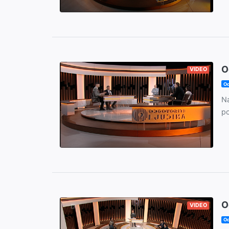
O
VIDEO
Od
Na
po
O
VIDEO
Od