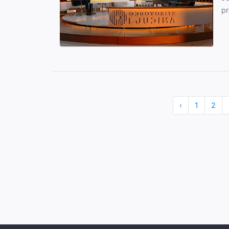
pr
‹
1
2