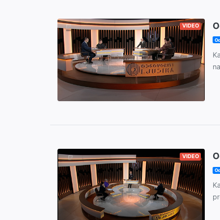
O
VIDEO
Od
Ka
na
O
VIDEO
Od
Ka
pr