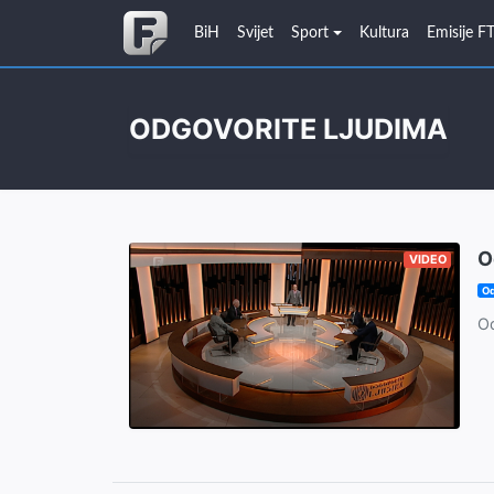
BiH
Svijet
Sport
Kultura
Emisije F
ODGOVORITE LJUDIMA
O
VIDEO
Od
Od