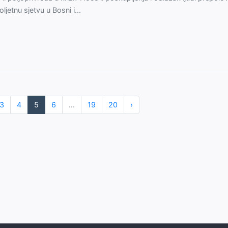
oljetnu sjetvu u Bosni i...
3
4
5
6
...
19
20
›