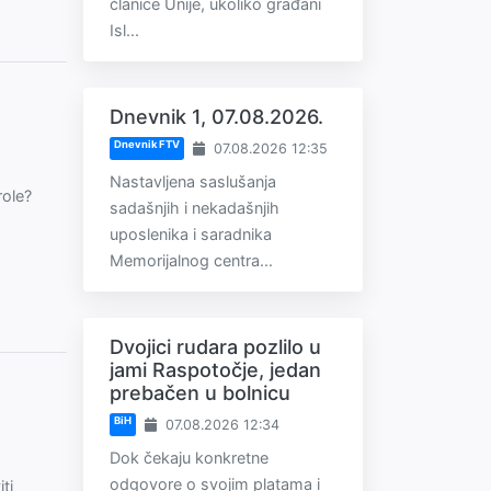
članice Unije, ukoliko građani
Isl...
Dnevnik 1, 07.08.2026.
Dnevnik FTV
07.08.2026 12:35
Nastavljena saslušanja
role?
sadašnjih i nekadašnjih
uposlenika i saradnika
Memorijalnog centra...
Dvojici rudara pozlilo u
jami Raspotočje, jedan
prebačen u bolnicu
BiH
07.08.2026 12:34
Dok čekaju konkretne
odgovore o svojim platama i
ti