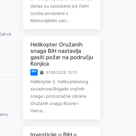
danas su saslušane još četiri
osobe povezane s
Memorijalnim cen...
 Kakva
Helikopter Oružanih
snaga BiH nastavlja
gasiti požar na području
Konjica
BiH
07.08.2026 13:13
Helikopter 2. helikopterskog
skvadrona Brigade zračnih
snaga i protuzračne obrane
Oružanih snaga Bosne i
Herce...
mamo
Investicije u BiH u