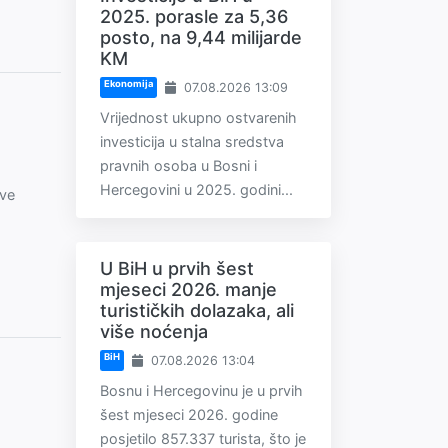
2025. porasle za 5,36
posto, na 9,44 milijarde
KM
Ekonomija
07.08.2026 13:09
Vrijednost ukupno ostvarenih
investicija u stalna sredstva
pravnih osoba u Bosni i
Hercegovini u 2025. godini...
kve
U BiH u prvih šest
mjeseci 2026. manje
turističkih dolazaka, ali
više noćenja
BiH
07.08.2026 13:04
Bosnu i Hercegovinu je u prvih
šest mjeseci 2026. godine
posjetilo 857.337 turista, što je