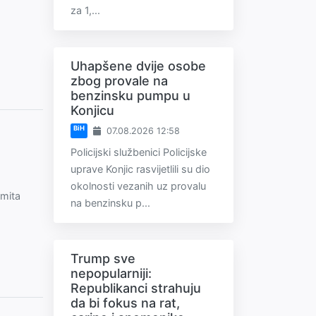
za 1,...
Uhapšene dvije osobe
zbog provale na
benzinsku pumpu u
Konjicu
BiH
07.08.2026 12:58
Policijski službenici Policijske
uprave Konjic rasvijetlili su dio
okolnosti vezanih uz provalu
Šmita
na benzinsku p...
Trump sve
nepopularniji:
Republikanci strahuju
da bi fokus na rat,