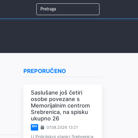
PREPORUČENO
Saslušane još četiri
osobe povezane s
Memorijalnim centrom
Srebrenica, na spisku
ukupno 26
BiH
07.08.2026 13:21
U Policijskoj stanici Srebrenica