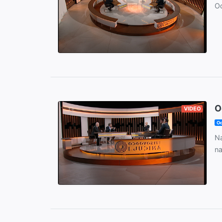
Od
O
VIDEO
Od
Na
na