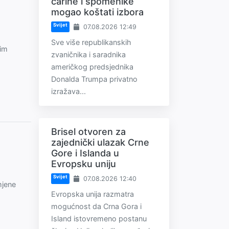
carine i spomenike
mogao koštati izbora
Svijet
07.08.2026 12:49
Sve više republikanskih
žim
zvaničnika i saradnika
američkog predsjednika
Donalda Trumpa privatno
izražava...
Brisel otvoren za
zajednički ulazak Crne
Gore i Islanda u
Evropsku uniju
Svijet
07.08.2026 12:40
mjene
Evropska unija razmatra
mogućnost da Crna Gora i
Island istovremeno postanu