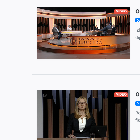
O
VIDEO
Od
Iz
di
O
VIDEO
Od
Re
fi