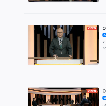
O
VIDEO
Od
Pr
Ko
O
VIDEO
Od
Je