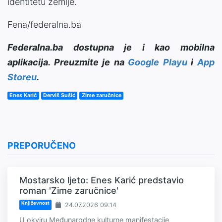
identitetu zemlje.
Fena/federalna.ba
Federalna.ba dostupna je i kao mobilna
aplikacija. Preuzmite je na
Google Playu
i
App
Storeu
.
Enes Karić
Derviš Sušić
Zime zaručnice
PREPORUČENO
Mostarsko ljeto: Enes Karić predstavio
roman 'Zime zaručnice'
Književnost
24.07.2026 09:14
U okviru Međunarodne kulturne manifestacije