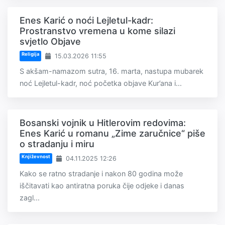
Enes Karić o noći Lejletul-kadr:
Prostranstvo vremena u kome silazi
svjetlo Objave
Religija
15.03.2026 11:55
S akšam-namazom sutra, 16. marta, nastupa mubarek
noć Lejletul-kadr, noć početka objave Kur’ana i...
Bosanski vojnik u Hitlerovim redovima:
Enes Karić u romanu „Zime zaručnice“ piše
o stradanju i miru
Književnost
04.11.2025 12:26
Kako se ratno stradanje i nakon 80 godina može
iščitavati kao antiratna poruka čije odjeke i danas
zagl...