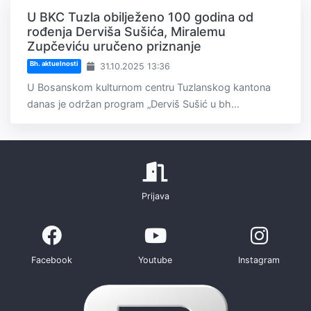
U BKC Tuzla obilježeno 100 godina od
rođenja Derviša Sušića, Miralemu
Zupčeviću uručeno priznanje
Bh. aktuelnosti
31.10.2025 13:36
U Bosanskom kulturnom centru Tuzlanskog kantona
danas je održan program „Derviš Sušić u bh...
Prijava
Facebook
Youtube
Instagram