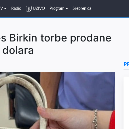
TV
Radio
UŽIVO
Program
Srebrenica
s Birkin torbe prodane
 dolara
P