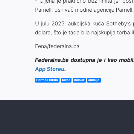
- Cijena je praktično bez limita jer po
Parnell, osnivač modne agencije Parnell.
U julu 2025. aukcijska kuća Sotheby’s p
dolara, što je tada bila najskuplja torba 
Fena/federalna.ba
Federalna.ba dostupna je i kao mobil
App Storeu
.
Hermès Birkin
torbe
luksuz
aukcija