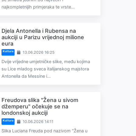
najkompletnijih primjeraka te vrste...
Djela Antonella i Rubensa na
aukciji u Parizu vrijednoj milione
eura
Kultura
13.06.2026 16:25
Dvije vrijedne umjetničke slike, među kojima
su Lice mladog sveca italijanskog majstora
Antonella da Messine i...
Freudova slika "Žena u sivom
džemperu" očekuje se na
londonskoj aukciji
Kultura
10.06.2026 14:11
Slika Luciana Freuda pod nazivom "Žena u