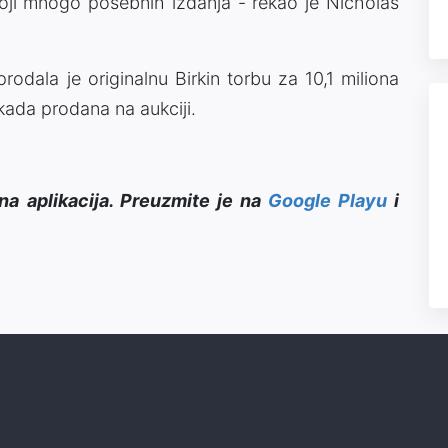
stoji mnogo posebnih izdanja - rekao je Nicholas
rodala je originalnu Birkin torbu za 10,1 miliona
ikada prodana na aukciji.
na aplikacija. Preuzmite je na
Google Playu
i