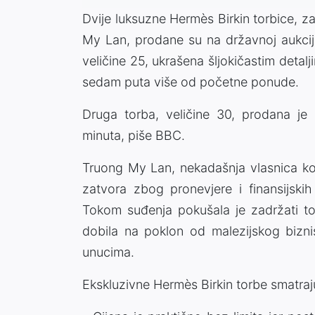
Dvije luksuzne Hermès Birkin torbice, 
My Lan, prodane su na državnoj aukciji
veličine 25, ukrašena šljokičastim detal
sedam puta više od početne ponude.
Druga torba, veličine 30, prodana je 
minuta, piše BBC.
Truong My Lan, nekadašnja vlasnica ko
zatvora zbog pronevjere i finansijskih
Tokom suđenja pokušala je zadržati torb
dobila na poklon od malezijskog bizni
unucima.
Ekskluzivne Hermès Birkin torbe smatraju