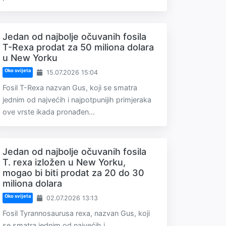
Jedan od najbolje očuvanih fosila
T-Rexa prodat za 50 miliona dolara
u New Yorku
Oko svijeta
15.07.2026 15:04
Fosil T-Rexa nazvan Gus, koji se smatra
jednim od najvećih i najpotpunijih primjeraka
ove vrste ikada pronađen...
Jedan od najbolje očuvanih fosila
T. rexa izložen u New Yorku,
mogao bi biti prodat za 20 do 30
miliona dolara
Oko svijeta
02.07.2026 13:13
Fosil Tyrannosaurusa rexa, nazvan Gus, koji
se smatra jednim od najvećih i