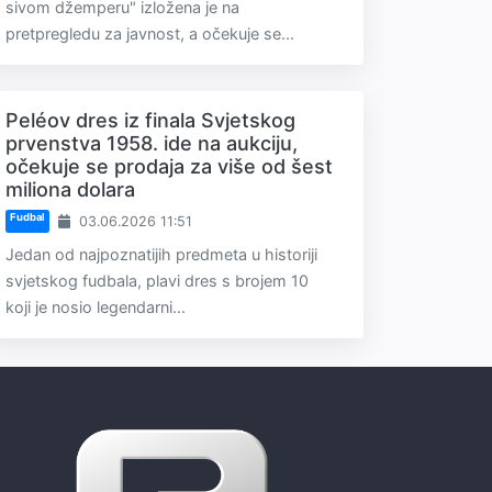
sivom džemperu" izložena je na
pretpregledu za javnost, a očekuje se...
Peléov dres iz finala Svjetskog
prvenstva 1958. ide na aukciju,
očekuje se prodaja za više od šest
miliona dolara
Fudbal
03.06.2026 11:51
Jedan od najpoznatijih predmeta u historiji
svjetskog fudbala, plavi dres s brojem 10
koji je nosio legendarni...