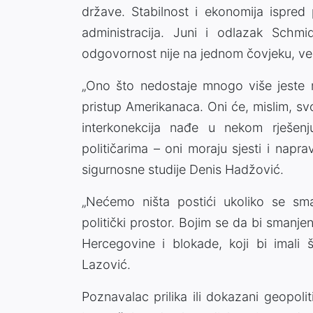
države. Stabilnost i ekonomija ispred 
administracija. Juni i odlazak Sch
odgovornost nije na jednom čovjeku, već
„Ono što nedostaje mnogo više jeste m
pristup Amerikanaca. Oni će, mislim, sv
interkonekcija nađe u nekom rješen
političarima – oni moraju sjesti i naprav
sigurnosne studije Denis Hadžović.
„Nećemo ništa postići ukoliko se sma
politički prostor. Bojim se da bi smanje
Hercegovine i blokade, koji bi imali ši
Lazović.
Poznavalac prilika ili dokazani geopolit