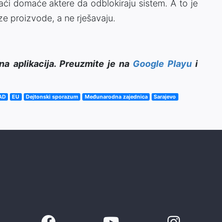
aći domaće aktere da odblokiraju sistem. A to je
ize proizvode, a ne rješavaju.
na aplikacija. Preuzmite je na
Google Playu
i
AD
EU
Dejtonski sporazum
Međunarodna zajednica
Sarajevo