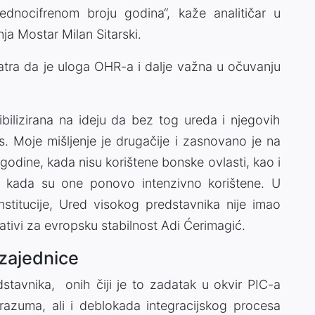
jednocifrenom broju godina“, kaže analitičar u
nja Mostar Milan Sitarski.
matra da je uloga OHR-a i dalje važna u očuvanju
ibilizirana na ideju da bez tog ureda i njegovih
ps. Moje mišljenje je drugačije i zasnovano je na
godine, kada nisu korištene bonske ovlasti, kao i
 kada su one ponovo intenzivno korištene. U
stitucije, Ured visokog predstavnika nije imao
ijativi za evropsku stabilnost Adi Ćerimagić.
zajednice
dstavnika, onih čiji je to zadatak u okvir PIC-a
razuma, ali i deblokada integracijskog procesa