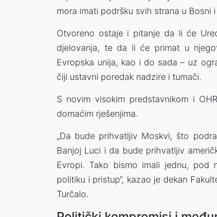
mora imati podršku svih strana u Bosni 
Otvoreno ostaje i pitanje da li će Ur
djelovanja, te da li će primat u njeg
Evropska unija, kao i do sada – uz ogr
čiji ustavni poredak nadzire i tumači.
S novim visokim predstavnikom i OHR 
domaćim rješenjima.
„Da bude prihvatljiv Moskvi, što podra
Banjoj Luci i da bude prihvatljiv američ
Evropi. Tako bismo imali jednu, pod n
politiku i pristup“, kazao je dekan Fakul
Turčalo.
Politički kompromisi i međ