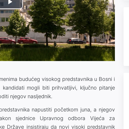
Play
Video
m imenima budućeg visokog predstavnika u Bosni i
andidati mogli biti prihvatljivi, ključno pitanje
diti njegov nasljednik.
predstavnika napustiti početkom juna, a njegov
nakon sjednice Upravnog odbora Vijeća za
ke Države insistiraju da novi visoki predstavnik