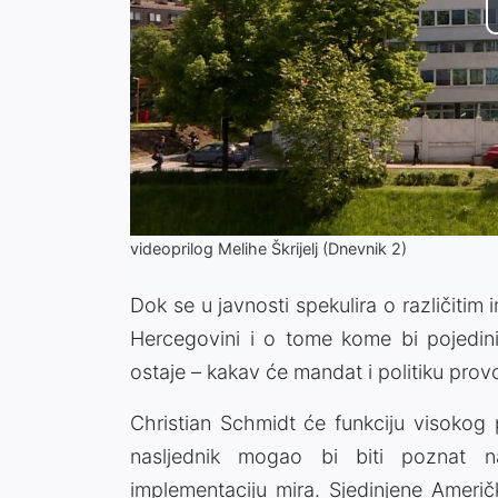
videoprilog Melihe Škrijelj (Dnevnik 2)
Dok se u javnosti spekulira o različiti
Hercegovini i o tome kome bi pojedini k
ostaje – kakav će mandat i politiku provo
Christian Schmidt će funkciju visokog 
nasljednik mogao bi biti poznat 
implementaciju mira. Sjedinjene Američ