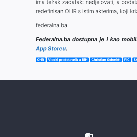
ima težak zadatak: nedjelovati, a podst
redefinisan OHR s istim akterima, koji kr
federalna.ba
Federalna.ba dostupna je i kao mobil
App Storeu
.
OHR
Visoki predstavnik u BiH
Christian Schmidt
PIC
S