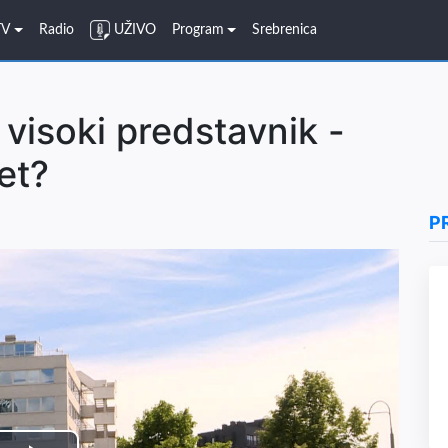
TV
Radio
UŽIVO
Program
Srebrenica
 visoki predstavnik -
ret?
P