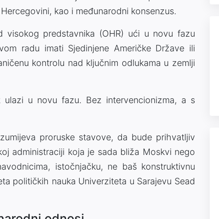
i Hercegovini, kao i međunarodni konsenzus.
ed visokog predstavnika (OHR) ući u novu fazu
ovom radu imati Sjedinjene Američke Države ili
aničenu kontrolu nad ključnim odlukama u zemlji
ulazi u novu fazu. Bez intervencionizma, a s
zumijeva proruske stavove, da bude prihvatljiv
koj administraciji koja je sada bliža Moskvi nego
avodnicima, istočnjačku, ne baš konstruktivnu
teta političkih nauka Univerziteta u Sarajevu Sead
unarodni odnosi