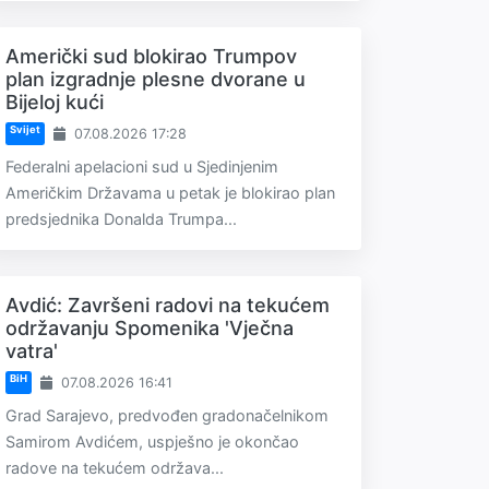
Američki sud blokirao Trumpov
plan izgradnje plesne dvorane u
Bijeloj kući
Svijet
07.08.2026 17:28
Federalni apelacioni sud u Sjedinjenim
Američkim Državama u petak je blokirao plan
predsjednika Donalda Trumpa...
Avdić: Završeni radovi na tekućem
održavanju Spomenika 'Vječna
vatra'
BiH
07.08.2026 16:41
Grad Sarajevo, predvođen gradonačelnikom
Samirom Avdićem, uspješno je okončao
radove na tekućem održava...