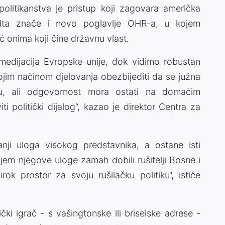
politikanstva je pristup koji zagovara američka
midta znače i novo poglavlje OHR-a, u kojem
 onima koji čine državnu vlast.
edijacija Evropske unije, dok vidimo robustan
ojim načinom djelovanja obezbijediti da se južna
ju, ali odgovornost mora ostati na domaćim
iti politički dijalog“, kazao je direktor Centra za
nji uloga visokog predstavnika, a ostane isti
njem njegove uloge zamah dobili rušitelji Bosne i
rok prostor za svoju rušilačku politiku“, ističe
ički igrač - s vašingtonske ili briselske adrese -