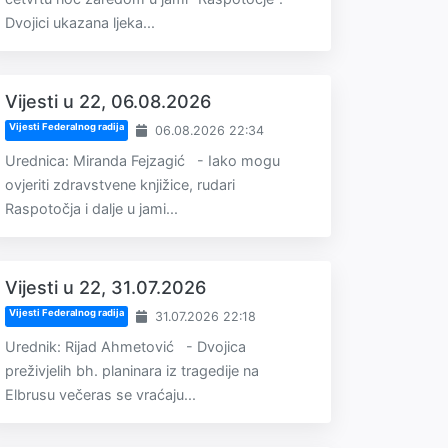
Dvojici ukazana ljeka...
Vijesti u 22, 06.08.2026
Vijesti Federalnog radija
06.08.2026 22:34
Urednica: Miranda Fejzagić - Iako mogu
ovjeriti zdravstvene knjižice, rudari
Raspotočja i dalje u jami...
Vijesti u 22, 31.07.2026
Vijesti Federalnog radija
31.07.2026 22:18
Urednik: Rijad Ahmetović - Dvojica
preživjelih bh. planinara iz tragedije na
Elbrusu večeras se vraćaju...