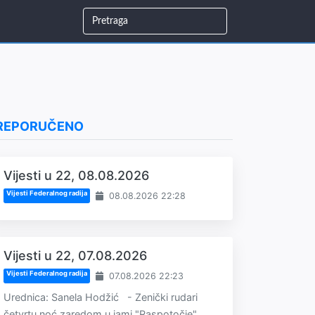
REPORUČENO
Vijesti u 22, 08.08.2026
Vijesti Federalnog radija
08.08.2026 22:28
Vijesti u 22, 07.08.2026
Vijesti Federalnog radija
07.08.2026 22:23
Urednica: Sanela Hodžić - Zenički rudari
četvrtu noć zaredom u jami "Raspotočje".