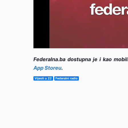
Federalna.ba dostupna je i kao mobil
App Storeu
.
Vijesti u 22
Federalni radio