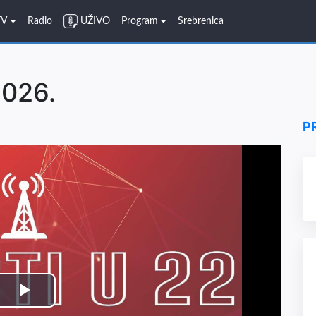
TV
Radio
UŽIVO
Program
Srebrenica
2026.
P
Play