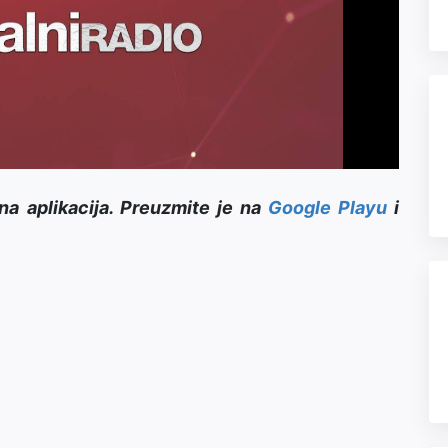
Video
na aplikacija. Preuzmite je na
Google Playu
i