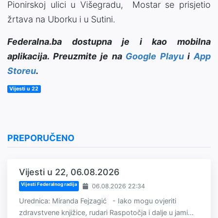
Pionirskoj ulici u Višegradu, Mostar se prisjetio
žrtava na Uborku i u Sutini.
Federalna.ba dostupna je i kao mobilna
aplikacija. Preuzmite je na
Google Playu
i
App
Storeu
.
Vijesti u 22
PREPORUČENO
Vijesti u 22, 06.08.2026
Vijesti Federalnog radija
06.08.2026 22:34
Urednica: Miranda Fejzagić - Iako mogu ovjeriti
zdravstvene knjižice, rudari Raspotočja i dalje u jami...