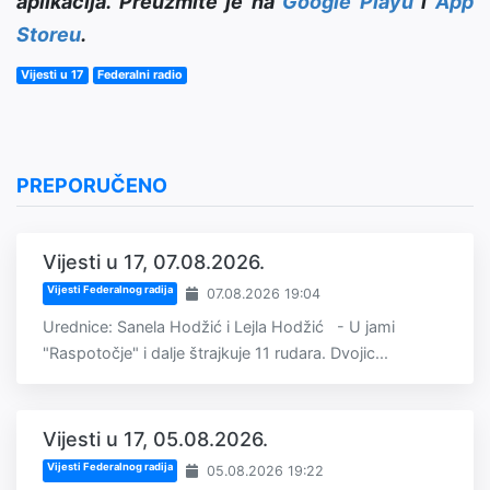
aplikacija. Preuzmite je na
Google Playu
i
App
Storeu
.
Vijesti u 17
Federalni radio
PREPORUČENO
Vijesti u 17, 07.08.2026.
Vijesti Federalnog radija
07.08.2026 19:04
Urednice: Sanela Hodžić i Lejla Hodžić - U jami
"Raspotočje" i dalje štrajkuje 11 rudara. Dvojic...
Vijesti u 17, 05.08.2026.
Vijesti Federalnog radija
05.08.2026 19:22