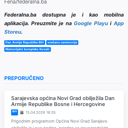
Fena/federalna.ba
Federalna.ba dostupna je i kao mobilna
aplikacija. Preuzmite je na
Google Playu
i
App
Storeu
.
Dan Armije Republike BiH
svečana ceremonija
Memorijalni kompleks Kovači
PREPORUČENO
Sarajevska općina Novi Grad obilježila Dan
Armije Republike Bosne i Hercegovine
BiH
15.04.2026 18:35
Prigodnim programom Općina Novi Grad Sarajevo
obilježila je i ove godine, zajedno sa novogradskim