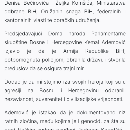
Denisa Bećirovića i Željka Komšića, Ministarstva
odbrane BiH, Oružanih snaga BiH, federalnih i
kantonalnih vlasti te boračkih udruženja.
Predsjedavajući Doma naroda Parlamentarne
skupštine Bosne i Hercegovine Kemal Ademović
izjavio je da je Armija Republike BiH,
potpomognuta policijom, obranila državu i stvorila
preduslov da se osigura trajni mir.
Dodao je da mi stojimo iza svojih heroja koji su u
agresiji na Bosnu i Hercegovinu odbranili
nezavisnost, suverenitet i civilizacijske vrijednosti.
Ademović je istakao da je dokumentovano niz
ratnih zločina, među kojima je i genocid, za šta su
pred Haškim sudom osuđeni Radovan Karadžić i