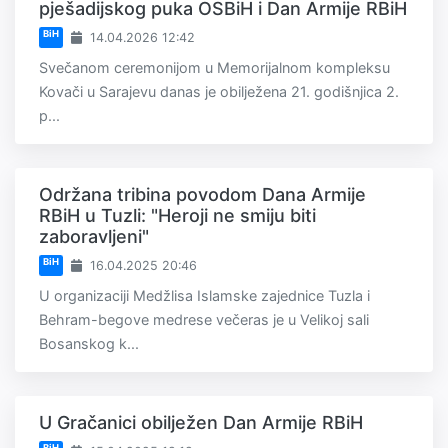
pješadijskog puka OSBiH i Dan Armije RBiH
BiH
14.04.2026 12:42
Svečanom ceremonijom u Memorijalnom kompleksu
Kovači u Sarajevu danas je obilježena 21. godišnjica 2.
p...
Održana tribina povodom Dana Armije
RBiH u Tuzli: "Heroji ne smiju biti
zaboravljeni"
BiH
16.04.2025 20:46
U organizaciji Medžlisa Islamske zajednice Tuzla i
Behram-begove medrese večeras je u Velikoj sali
Bosanskog k...
U Gračanici obilježen Dan Armije RBiH
BiH