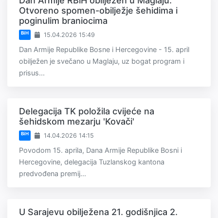
Dan Armije RBiH obilježen u Maglaju:
Otvoreno spomen-obilježje šehidima i
poginulim braniocima
BiH
15.04.2026 15:49
Dan Armije Republike Bosne i Hercegovine - 15. april
obilježen je svečano u Maglaju, uz bogat program i
prisus...
Delegacija TK položila cvijeće na
šehidskom mezarju 'Kovači'
BiH
14.04.2026 14:15
Povodom 15. aprila, Dana Armije Republike Bosni i
Hercegovine, delegacija Tuzlanskog kantona
predvođena premij...
U Sarajevu obilježena 21. godišnjica 2.