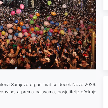
antona Sarajevo organizirat će doček Nove 2026.
ovine, a prema najavama, posjetitelje očekuje