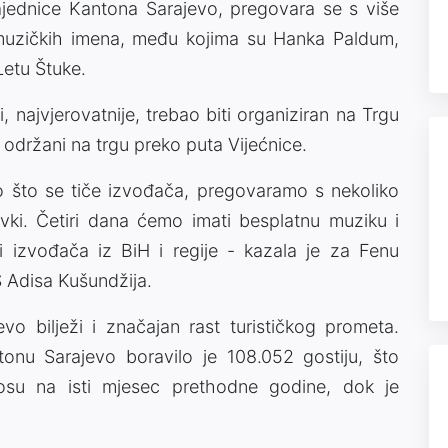
ajednice Kantona Sarajevo, pregovara se s više
muzičkih imena, među kojima su Hanka Paldum,
Letu Štuke.
najvjerovatnije, trebao biti organiziran na Trgu
ti održani na trgu preko puta Vijećnice.
ano što se tiče izvođača, pregovaramo s nekoliko
vki. Četiri dana ćemo imati besplatnu muziku i
 izvođača iz BiH i regije - kazala je za Fenu
 Adisa Kušundžija.
o bilježi i značajan rast turističkog prometa.
nu Sarajevo boravilo je 108.052 gostiju, što
osu na isti mjesec prethodne godine, dok je