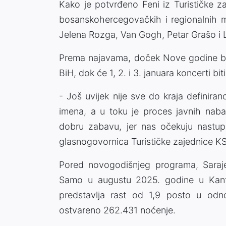
Kako je potvrđeno Feni iz Turističke z
bosanskohercegovačkih i regionalnih 
Jelena Rozga, Van Gogh, Petar Grašo i 
Prema najavama, doček Nove godine bi, 
BiH, dok će 1, 2. i 3. januara koncerti bi
- Još uvijek nije sve do kraja definir
imena, a u toku je proces javnih naba
dobru zabavu, jer nas očekuju nastupi
glasnogovornica Turističke zajednice KS
Pored novogodišnjeg programa, Sarajev
Samo u augustu 2025. godine u Kanto
predstavlja rast od 1,9 posto u odn
ostvareno 262.431 noćenje.