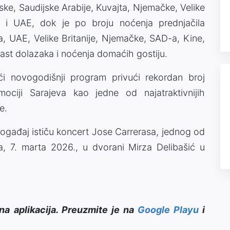
rske, Saudijske Arabije, Kuvajta, Njemačke, Velike
bije i UAE, dok je po broju noćenja prednjačila
ta, UAE, Velike Britanije, Njemačke, SAD-a, Kine,
 rast dolazaka i noćenja domaćih gostiju.
ći novogodišnji program privući rekordan broj
omociji Sarajeva kao jedne od najatraktivnijih
e.
događaj ističu koncert Jose Carrerasa, jednog od
, 7. marta 2026., u dvorani Mirza Delibašić u
na aplikacija. Preuzmite je na
Google Playu
i