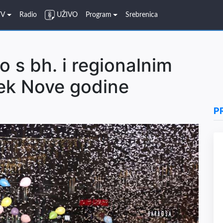
TV
Radio
UŽIVO
Program
Srebrenica
 s bh. i regionalnim
ek Nove godine
P