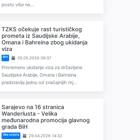
posto više ne...
TZKS očekuje rast turističkog
prometa iz Saudijske Arabije,
Omana i Bahreina zbog ukidanja
viza
BiH
05.05.2026 09:37
Privremeno ukidanje viza za državljane
Saudijske Arabije, Omana i Bahreina
predstavlja jednu od značajnijih mj...
Sarajevo na 16 stranica
Wanderlusta - Velika
međunarodna promocija glavnog
grada BiH
Oko svijeta
29.04.2026 14:32