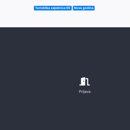
Turistička zajednica KS
Nova godina
Prijava