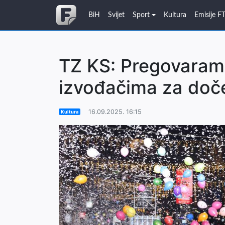
BiH
Svijet
Sport
Kultura
Emisije F
TZ KS: Pregovaramo
izvođačima za doč
16.09.2025. 16:15
Kultura