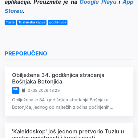
aplikacija. Preuzmite je na
Google Playu
i
App
Storeu
.
Tuzla
Tuzlanska kapija
godišnjica
PREPORUČENO
Obilježena 34. godišnjica stradanja
Bošnjaka Botonjića
BiH
07.08.2026 18:29
Obilježena je 34. godišnjica stradanja Bošnjaka
Botonjića, jednog od najtežih zločina počinjenih...
'Kaleidoskop' još jednom pretvorio Tuzlu u
centar umjetnosti i kreativnosti