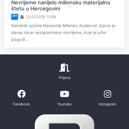
Nevrijeme nanijelo milionsku materijalnu
štetu u Hercegovini
BiH
22.07.2026 13:08
Načelnik općine Nevesinje Milenko Avdalović izjavio je
danas da je nezapamćeno nevrijeme, koje je jučer
pogodi...
Prijava
Facebook
Youtube
Instagram