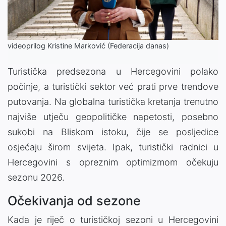
Video
videoprilog Kristine Marković (Federacija danas)
Turistička predsezona u Hercegovini polako
počinje, a turistički sektor već prati prve trendove
putovanja. Na globalna turistička kretanja trenutno
najviše utječu geopolitičke napetosti, posebno
sukobi na Bliskom istoku, čije se posljedice
osjećaju širom svijeta. Ipak, turistički radnici u
Hercegovini s opreznim optimizmom očekuju
sezonu 2026.
Očekivanja od sezone
Kada je riječ o turističkoj sezoni u Hercegovini