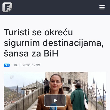
Turisti se okreću
sigurnim destinacijama,
šansa za BiH
16.03.2026. 19:39
BiH
Play