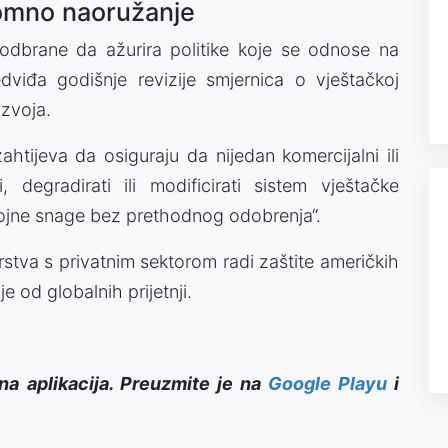
nomno naoružanje
dbrane da ažurira politike koje se odnose na
viđa godišnje revizije smjernica o vještačkoj
azvoja.
htijeva da osiguraju da nijedan komercijalni ili
degradirati ili modificirati sistem vještačke
vojne snage bez prethodnog odobrenja“.
tva s privatnim sektorom radi zaštite američkih
e od globalnih prijetnji.
na aplikacija. Preuzmite je na
Google Playu
i