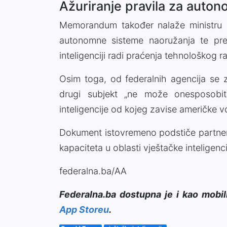
Ažuriranje pravila za auto
Memorandum također nalaže ministru o
autonomne sisteme naoružanja te pred
inteligenciji radi praćenja tehnološkog r
Osim toga, od federalnih agencija se za
drugi subjekt „ne može onesposobiti, 
inteligencije od kojeg zavise američke 
Dokument istovremeno podstiče partners
kapaciteta u oblasti vještačke inteligencij
federalna.ba/AA
Federalna.ba dostupna je i kao mobil
App Storeu
.