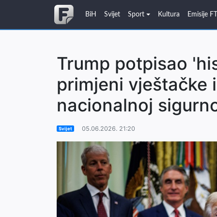
BiH
Svijet
Sport
Kultura
Emisije F
Trump potpisao 'his
primjeni vještačke i
nacionalnoj sigurno
05.06.2026. 21:20
Svijet