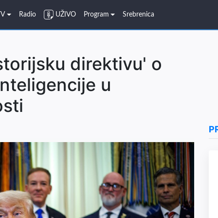
TV
Radio
UŽIVO
Program
Srebrenica
torijsku direktivu' o
nteligencije u
sti
P