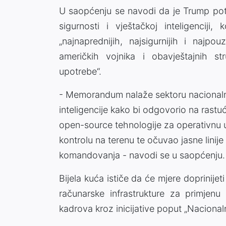
U saopćenju se navodi da je Trump po
sigurnosti i vještačkoj inteligenciji,
„najnaprednijih, najsigurnijih i najpo
američkih vojnika i obavještajnih s
upotrebe“.
- Memorandum nalaže sektoru nacionalne
inteligencije kako bi odgovorio na rastuć
open-source tehnologije za operativnu 
kontrolu na terenu te očuvao jasne lini
komandovanja - navodi se u saopćenju.
Bijela kuća ističe da će mjere doprinijet
računarske infrastrukture za primjenu 
kadrova kroz inicijative poput „Nacional