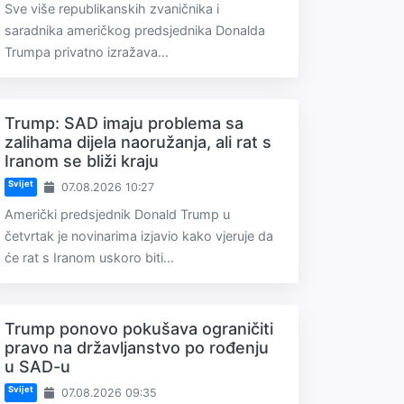
Sve više republikanskih zvaničnika i
saradnika američkog predsjednika Donalda
Trumpa privatno izražava...
Trump: SAD imaju problema sa
zalihama dijela naoružanja, ali rat s
Iranom se bliži kraju
Svijet
07.08.2026 10:27
Američki predsjednik Donald Trump u
četvrtak je novinarima izjavio kako vjeruje da
će rat s Iranom uskoro biti...
Trump ponovo pokušava ograničiti
pravo na državljanstvo po rođenju
u SAD-u
Svijet
07.08.2026 09:35