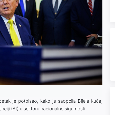
tak je potpisao, kako je saopćila Bijela kuća,
genciji (AI) u sektoru nacionalne sigurnosti.