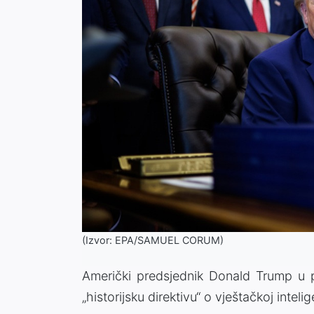
(Izvor: EPA/SAMUEL CORUM)
Američki predsjednik Donald Trump u pe
„historijsku direktivu“ o vještačkoj inteli