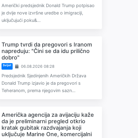
Američki predsjednik Donald Trump potpisao
je dvije nove izvršne uredbe o imigraciji,
uključujući poku&...
Trump tvrdi da pregovori s Iranom
napreduju: "Čini se da idu prilično
dobro"
Svijet
06.08.2026 08:28
Predsjednik Sjedinjenih Američkih Država
Donald Trump izjavio je da pregovori s
Teheranom, prema njegovim sazn...
Američka agencija za avijaciju kaže
da je preliminarni pregled otkrio
kratak gubitak razdvajanja koji
uključuje Marine One, komercijalni