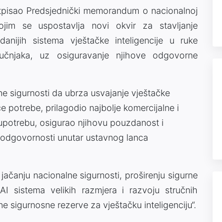
tpisao Predsjednički memorandum o nacionalnoj
 kojim se uspostavlja novi okvir za stavljanje
uzdanijih sistema vještačke inteligencije u ruke
tručnjaka, uz osiguravanje njihove odgovorne
 sigurnosti da ubrza usvajanje vještačke
e potrebe, prilagodio najbolje komercijalne i
upotrebu, osigurao njihovu pouzdanost i
je odgovornosti unutar ustavnog lanca
i jačanju nacionalne sigurnosti, proširenju sigurne
AI sistema velikih razmjera i razvoju stručnih
ne sigurnosne rezerve za vještačku inteligenciju“.